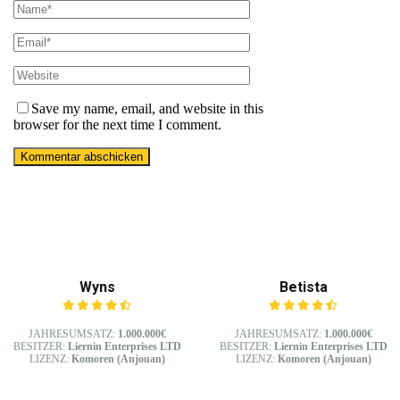
Save my name, email, and website in this
browser for the next time I comment.
Wyns
Betista
JAHRESUMSATZ:
1.000.000€
JAHRESUMSATZ:
1.000.000€
BESITZER:
Liernin Enterprises LTD
BESITZER:
Liernin Enterprises LTD
LIZENZ:
Komoren (Anjouan)
LIZENZ:
Komoren (Anjouan)