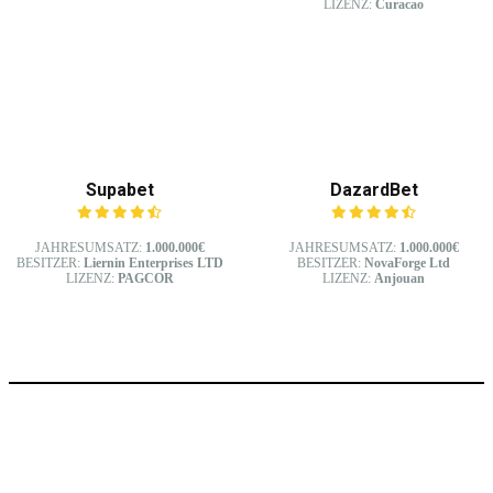
LIZENZ:
Curacao
Supabet
DazardBet
JAHRESUMSATZ:
1.000.000€
JAHRESUMSATZ:
1.000.000€
BESITZER:
Liernin Enterprises LTD
BESITZER:
NovaForge Ltd
LIZENZ:
PAGCOR
LIZENZ:
Anjouan