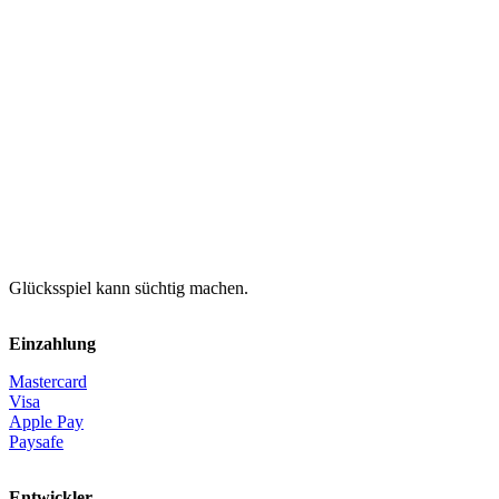
Glücksspiel kann süchtig machen.
Einzahlung
Mastercard
Visa
Apple Pay
Paysafe
Entwickler