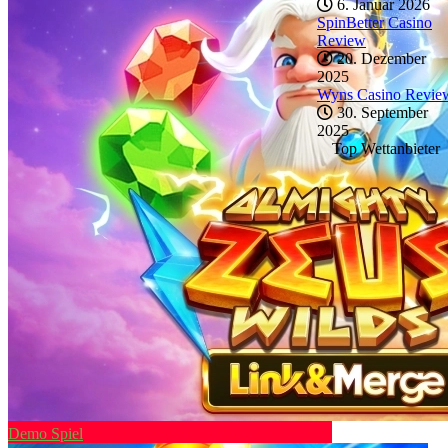
6. Januar 2026
SpinBetter Casino
Review
20. Dezember
2025
Wyns Casino Revie
30. September
2025
Top Wettanbieter
Demo Spiel