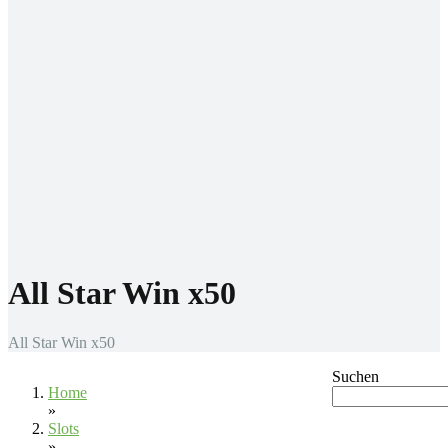
CHF
CAD
BRL
Entwickler
Pragmatic Play
Play’n GO
NetEnt
Nolimit City
Hacksaw
Amatic
BGaming
BigTimeGaming
Gamomat
Slots
All Star Win x50
All Star Win x50
Suchen
Home
»
Slots
»