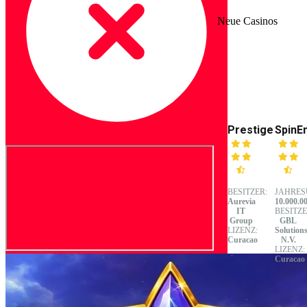
Neue Casinos
Prestige
SpinE
BESITZER:
JAHRES
Aurevia
10.000.0
IT
BESITZE
Group
GBL
LIZENZ:
Solution
Curacao
N.V.
LIZENZ:
Curacao