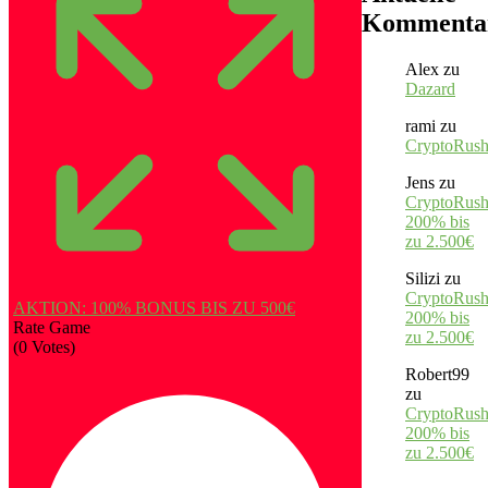
Kommenta
Alex
zu
Dazard
rami
zu
CryptoRus
Jens
zu
CryptoRush
200% bis
zu 2.500€
Silizi
zu
CryptoRush
AKTION: 100% BONUS BIS ZU 500€
200% bis
Rate Game
zu 2.500€
(
0
Votes)
Robert99
zu
CryptoRush
200% bis
zu 2.500€