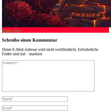
Demo Spiel
Schreibe einen Kommentar
Deine E-Mail-Adresse wird nicht veröffentlicht.
Erforderliche
Felder sind mit
*
markiert