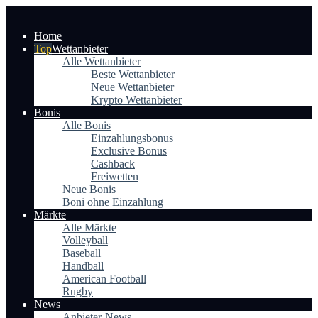
Home
Wettanbieter
Alle Wettanbieter
Beste Wettanbieter
Neue Wettanbieter
Krypto Wettanbieter
Bonis
Alle Bonis
Einzahlungsbonus
Exclusive Bonus
Cashback
Freiwetten
Neue Bonis
Boni ohne Einzahlung
Märkte
Alle Märkte
Volleyball
Baseball
Handball
American Football
Rugby
News
Anbieter-News