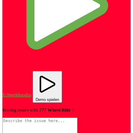
Echtgeldmodus
Demo spielen
Having issues with
777 Wheel Blitz
?