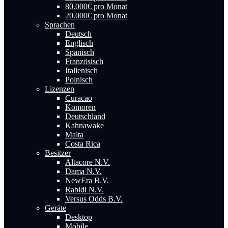
80.000€ pro Monat
20.000€ pro Monat
Sprachen
Deutsch
Englisch
Spanisch
Französisch
Italienisch
Polnisch
Lizenzen
Curacao
Komoren
Deutschland
Kahnawake
Malta
Costa Rica
Besitzer
Altacore N.V.
Dama N.V.
NewEra B.V.
Rabidi N.V.
Versus Odds B.V.
Geräte
Desktop
Mobile