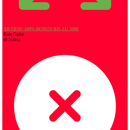
AKTION: 100% BONUS BIS ZU 500€
Rate Game
(
0
Votes)