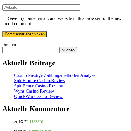
Save my name, email, and website in this browser for the next
time I comment.
Suchen
Suchen
Aktuelle Beiträge
Casino Prestige Zahlungsmethoden Analyse
SpinEmpire Casino Review
SpinBetter Casino Review
Wyns Casino Review
QuickWin Casino Review
Aktuelle Kommentare
Alex
zu
Dazard