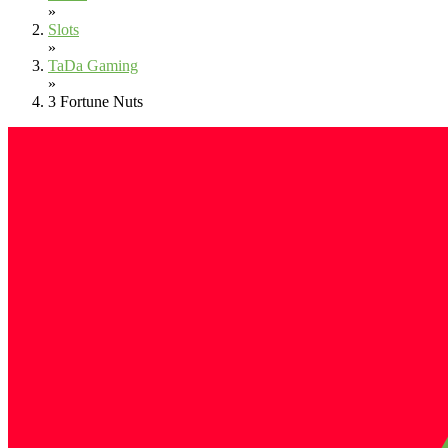
»
Slots
»
TaDa Gaming
»
3 Fortune Nuts