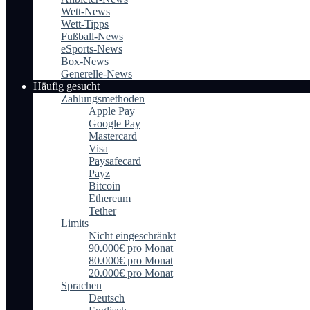
Wett-News
Wett-Tipps
Fußball-News
eSports-News
Box-News
Generelle-News
Häufig gesucht
Zahlungsmethoden
Apple Pay
Google Pay
Mastercard
Visa
Paysafecard
Payz
Bitcoin
Ethereum
Tether
Limits
Nicht eingeschränkt
90.000€ pro Monat
80.000€ pro Monat
20.000€ pro Monat
Sprachen
Deutsch