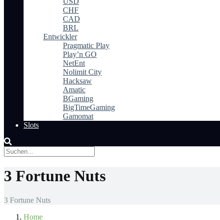
USD
CHF
CAD
BRL
Entwickler
Pragmatic Play
Play’n GO
NetEnt
Nolimit City
Hacksaw
Amatic
BGaming
BigTimeGaming
Gamomat
Slots
3 Fortune Nuts
3 Fortune Nuts
Home