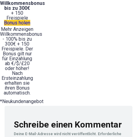
Willkommensbonus
bis zu 300€
+ 150
Freispiele
Bonus holen
Mehr Anzeigen
Willkommensbonus
- 100% bis zu
300€ + 150
Freispiele. Der
Bonus gilt nur
für Einzahlung
ab €/$/£20
oder höher!
Nach
Ersteinzahlung
erhalten sie
ihren Bonus
automatisch.
*Neukundenangebot
Schreibe einen Kommentar
Deine E-Mail-Adresse wird nicht veröffentlicht.
Erforderliche