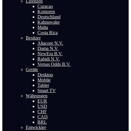
Lizenzen
Curacao
Komoren
Deutschland
Kahnawake
Malta
Costa Rica
Besitzer
Altacore N.V.
Dama N.V.
NewEra B.V.
Rabidi N.V.
Versus Odds B.V.
Geräte
Desktop
Mobile
Tablet
Smart TV
Währungen
EUR
USD
CHF
CAD
BRL
Entwickler