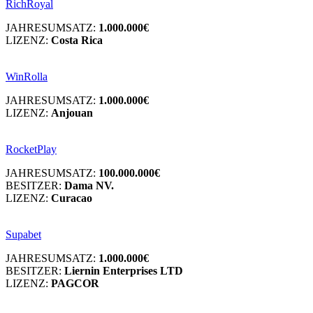
RichRoyal
JAHRESUMSATZ:
1.000.000€
LIZENZ:
Costa Rica
WinRolla
JAHRESUMSATZ:
1.000.000€
LIZENZ:
Anjouan
RocketPlay
JAHRESUMSATZ:
100.000.000€
BESITZER:
Dama NV.
LIZENZ:
Curacao
Supabet
JAHRESUMSATZ:
1.000.000€
BESITZER:
Liernin Enterprises LTD
LIZENZ:
PAGCOR