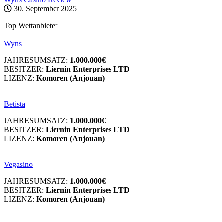
30. September 2025
Top Wettanbieter
Wyns
JAHRESUMSATZ:
1.000.000€
BESITZER:
Liernin Enterprises LTD
LIZENZ:
Komoren (Anjouan)
Betista
JAHRESUMSATZ:
1.000.000€
BESITZER:
Liernin Enterprises LTD
LIZENZ:
Komoren (Anjouan)
Vegasino
JAHRESUMSATZ:
1.000.000€
BESITZER:
Liernin Enterprises LTD
LIZENZ:
Komoren (Anjouan)