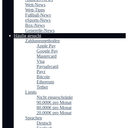
Wett-News
Wett-Tipps
Fußball-News
eSports-News
Box-News
Generelle-News
Häufig gesucht
Zahlungsmethoden
Apple Pay
Google Pay
Mastercard
Visa
Paysafecard
Payz
Bitcoin
Ethereum
Tether
Limits
Nicht eingeschränkt
90.000€ pro Monat
80.000€ pro Monat
20.000€ pro Monat
Sprachen
Deutsch