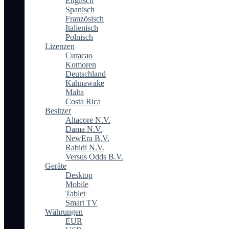
Englisch
Spanisch
Französisch
Italienisch
Polnisch
Lizenzen
Curacao
Komoren
Deutschland
Kahnawake
Malta
Costa Rica
Besitzer
Altacore N.V.
Dama N.V.
NewEra B.V.
Rabidi N.V.
Versus Odds B.V.
Geräte
Desktop
Mobile
Tablet
Smart TV
Währungen
EUR