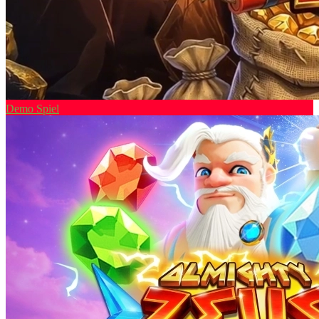
Demo Spiel