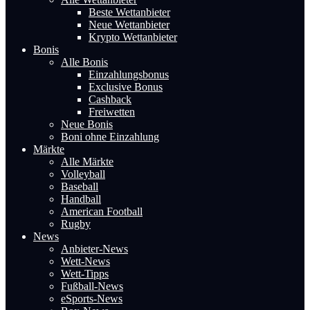
Beste Wettanbieter
Neue Wettanbieter
Krypto Wettanbieter
Bonis
Alle Bonis
Einzahlungsbonus
Exclusive Bonus
Cashback
Freiwetten
Neue Bonis
Boni ohne Einzahlung
Märkte
Alle Märkte
Volleyball
Baseball
Handball
American Football
Rugby
News
Anbieter-News
Wett-News
Wett-Tipps
Fußball-News
eSports-News