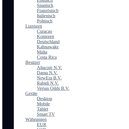
Englisch
Spanisch
Französisch
Italienisch
Polnisch
Lizenzen
Curacao
Komoren
Deutschland
Kahnawake
Malta
Costa Rica
Besitzer
Altacore N.V.
Dama N.V.
NewEra B.V.
Rabidi N.V.
Versus Odds B.V.
Geräte
Desktop
Mobile
Tablet
Smart TV
Währungen
EUR