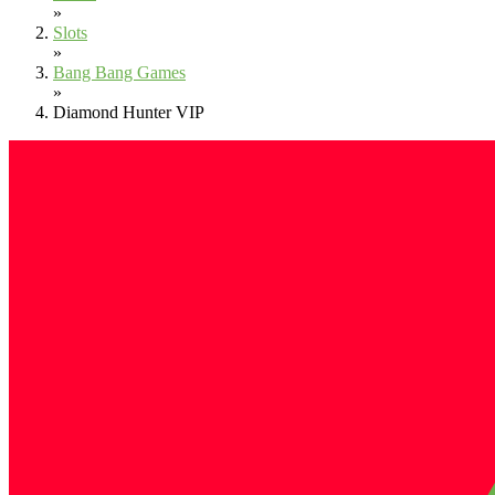
»
Slots
»
Bang Bang Games
»
Diamond Hunter VIP