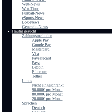
Wett-News
Wett-Tipps
Fußball-News
eSports-News
Box-News
Generelle-News
Häufig gesucht
Zahlungsmethoden
Apple Pay
Google Pay
Mastercard
Visa
Paysafecard
Payz
Bitcoin
Ethereum
Tether
Limits
Nicht eingeschränkt
90.000€ pro Monat
80.000€ pro Monat
20.000€ pro Monat
Sprachen
Deutsch