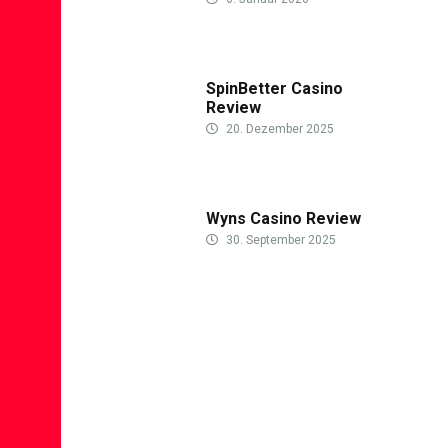
SpinBetter Casino
Review
20. Dezember 2025
Wyns Casino Review
30. September 2025