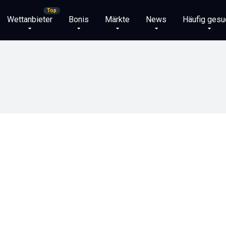
Wettanbieter
Bonis
Märkte
News
Häufig gesu