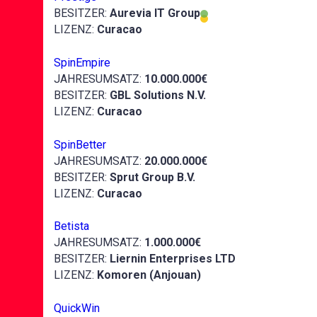
BESITZER:
Aurevia IT Group
LIZENZ:
Curacao
SpinEmpire
JAHRESUMSATZ:
10.000.000€
BESITZER:
GBL Solutions N.V.
LIZENZ:
Curacao
SpinBetter
JAHRESUMSATZ:
20.000.000€
BESITZER:
Sprut Group B.V.
LIZENZ:
Curacao
Betista
JAHRESUMSATZ:
1.000.000€
BESITZER:
Liernin Enterprises LTD
LIZENZ:
Komoren (Anjouan)
QuickWin