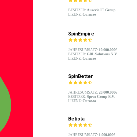
BESITZER:
Aurevia IT Group
LIZENZ:
Curacao
SpinEmpire
JAHRESUMSATZ:
10.000.000€
BESITZER:
GBL Solutions N.V.
LIZENZ:
Curacao
SpinBetter
JAHRESUMSATZ:
20.000.000€
BESITZER:
Sprut Group B.V.
LIZENZ:
Curacao
Betista
JAHRESUMSATZ:
1.000.000€