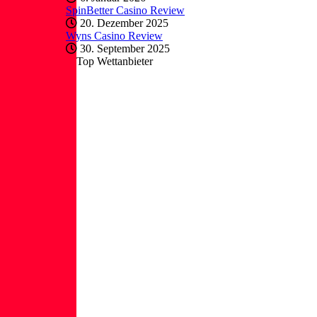
SpinBetter Casino Review
20. Dezember 2025
Wyns Casino Review
30. September 2025
Top Wettanbieter