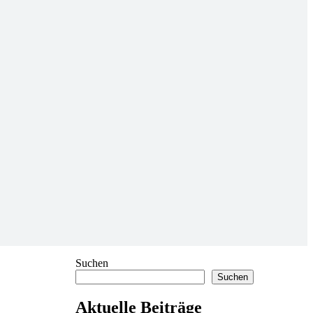
Suchen
Suchen
Aktuelle Beiträge