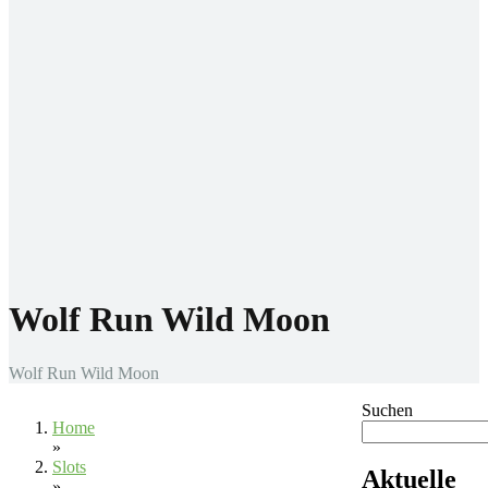
CHF
CAD
BRL
Entwickler
Pragmatic Play
Play’n GO
NetEnt
Nolimit City
Hacksaw
Amatic
BGaming
BigTimeGaming
Gamomat
Slots
Wolf Run Wild Moon
Wolf Run Wild Moon
Suchen
Home
»
Slots
Aktuelle
»