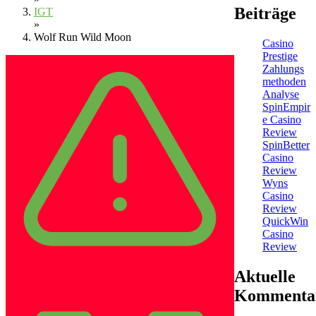
Beiträge
IGT
»
Wolf Run Wild Moon
Casino
Prestige
Zahlungs
methoden
Analyse
SpinEmpir
e Casino
Review
SpinBetter
Casino
Review
Wyns
Casino
Review
QuickWin
Casino
Review
Aktuelle
Kommenta