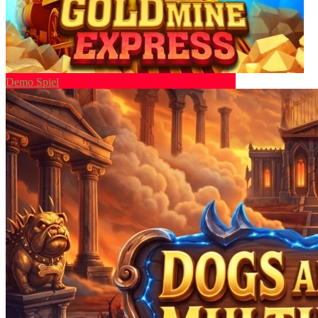
Demo Spiel