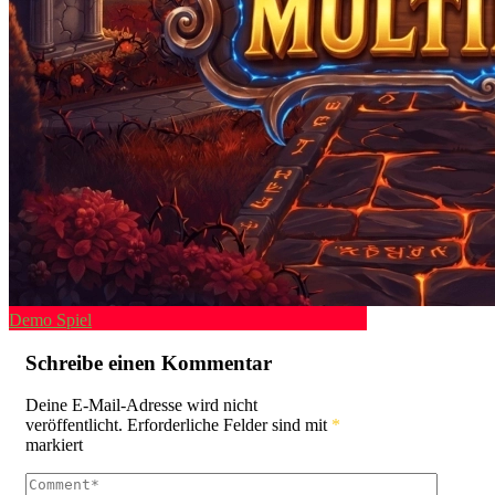
Demo Spiel
Schreibe einen Kommentar
Deine E-Mail-Adresse wird nicht
veröffentlicht.
Erforderliche Felder sind mit
*
markiert