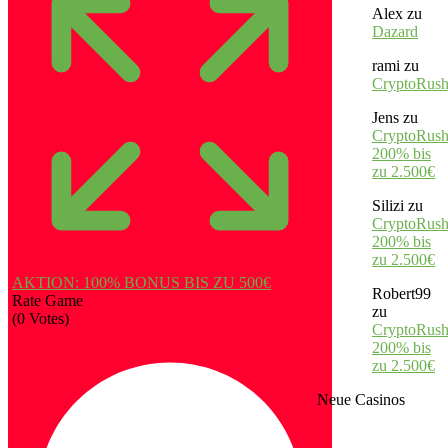
Alex
zu
Dazard
rami
zu
CryptoRus
Jens
zu
CryptoRush
200% bis
zu 2.500€
Silizi
zu
CryptoRush
200% bis
zu 2.500€
AKTION: 100% BONUS BIS ZU 500€
Robert99
Rate Game
zu
(
0
Votes)
CryptoRush
200% bis
zu 2.500€
Neue Casinos