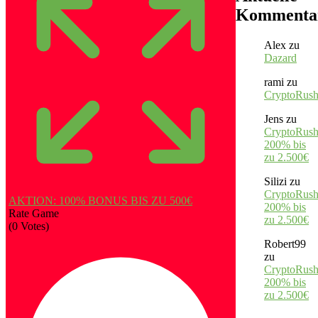
Kommenta
Alex
zu
Dazard
rami
zu
CryptoRus
Jens
zu
CryptoRush
200% bis
zu 2.500€
Silizi
zu
CryptoRush
AKTION: 100% BONUS BIS ZU 500€
200% bis
Rate Game
zu 2.500€
(
0
Votes)
Robert99
zu
CryptoRush
200% bis
zu 2.500€