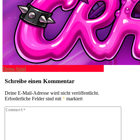
Demo Spiel
Schreibe einen Kommentar
Deine E-Mail-Adresse wird nicht veröffentlicht.
Erforderliche Felder sind mit
*
markiert