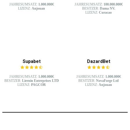
JAHRESUMSATZ:
1.000.000€
JAHRESUMSATZ:
100.000.000€
LIZENZ:
Anjouan
BESITZER:
Dama NV.
LIZENZ:
Curacao
Supabet
DazardBet
JAHRESUMSATZ:
1.000.000€
JAHRESUMSATZ:
1.000.000€
BESITZER:
Liernin Enterprises LTD
BESITZER:
NovaForge Ltd
LIZENZ:
PAGCOR
LIZENZ:
Anjouan