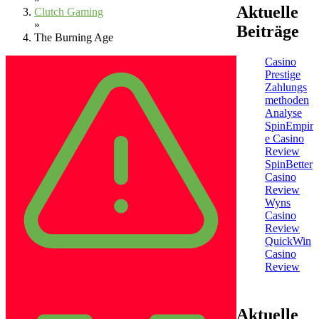
Aktuelle
Clutch Gaming
»
Beiträge
The Burning Age
Casino
Prestige
Zahlungs
methoden
Analyse
SpinEmpir
e Casino
Review
SpinBetter
Casino
Review
Wyns
Casino
Review
QuickWin
Casino
Review
Aktuelle