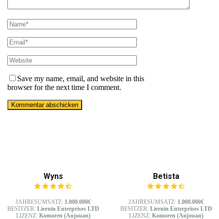
Save my name, email, and website in this
browser for the next time I comment.
Wyns
Betista
JAHRESUMSATZ:
1.000.000€
JAHRESUMSATZ:
1.000.000€
BESITZER:
Liernin Enterprises LTD
BESITZER:
Liernin Enterprises LTD
LIZENZ:
Komoren (Anjouan)
LIZENZ:
Komoren (Anjouan)