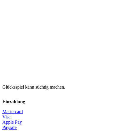
Glücksspiel kann süchtig machen.
Einzahlung
Mastercard
Visa
Apple Pay
Paysafe