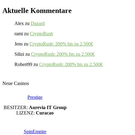
Aktuelle Kommentare
Alex
zu
Dazard
rami
zu
CryptoRush
Jens
zu
CryptoRush: 200% bis zu 2.500€
Silizi
zu
CryptoRush: 200% bis zu 2.500€
Robert99
zu
CryptoRush: 200% bis zu 2.500€
Neue Casinos
Prestige
BESITZER:
Aurevia IT Group
LIZENZ:
Curacao
SpinEmpire