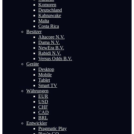
Komoren
Deutschland
Kahnawake
Malta
Costa Rica
Besitzer
Altacore N.V.
Dama N.V.
NewEra B.V.
Rabidi N.V.
Versus Odds B.V.
Geräte
Desktop
Mobile
Tablet
Smart TV
Währungen
EUR
USD
CHF
CAD
BRL
Entwickler
Pragmatic Play
Play’n GO