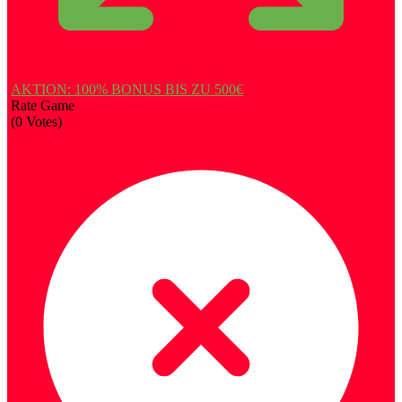
AKTION: 100% BONUS BIS ZU 500€
Rate Game
(
0
Votes)