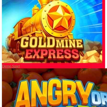
Demo Spiel