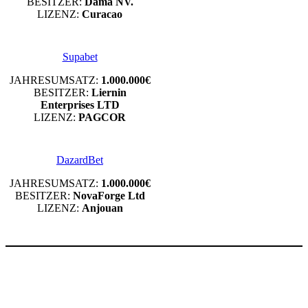
BESITZER:
Dama NV.
LIZENZ:
Curacao
Supabet
JAHRESUMSATZ:
1.000.000€
BESITZER:
Liernin
Enterprises LTD
LIZENZ:
PAGCOR
DazardBet
JAHRESUMSATZ:
1.000.000€
BESITZER:
NovaForge Ltd
LIZENZ:
Anjouan