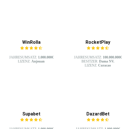
WinRolla
RocketPlay
JAHRESUMSATZ:
1.000.000€
JAHRESUMSATZ:
100.000.000€
LIZENZ:
Anjouan
BESITZER:
Dama NV.
LIZENZ:
Curacao
Supabet
DazardBet