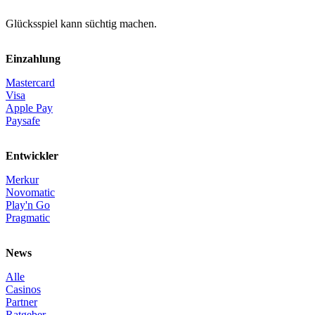
Glücksspiel kann süchtig machen.
Einzahlung
Mastercard
Visa
Apple Pay
Paysafe
Entwickler
Merkur
Novomatic
Play'n Go
Pragmatic
News
Alle
Casinos
Partner
Ratgeber