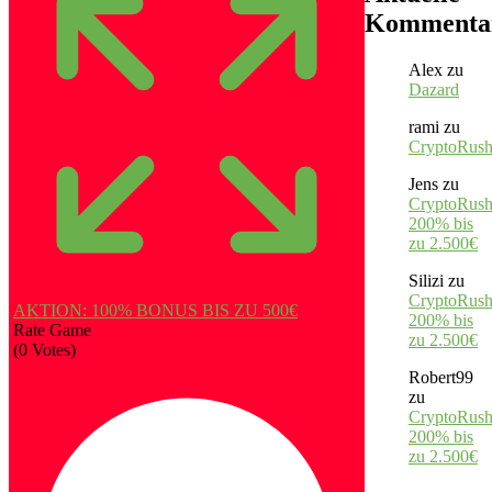
Kommenta
Alex
zu
Dazard
rami
zu
CryptoRus
Jens
zu
CryptoRush
200% bis
zu 2.500€
Silizi
zu
CryptoRush
AKTION: 100% BONUS BIS ZU 500€
200% bis
Rate Game
zu 2.500€
(
0
Votes)
Robert99
zu
CryptoRush
200% bis
zu 2.500€