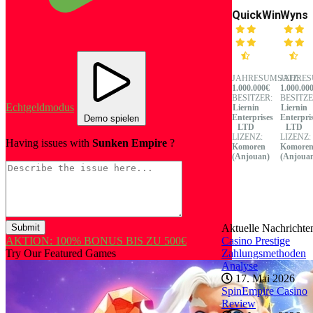
QuickWin
Wyns
JAHRESUMSATZ:
JAHRES
1.000.000€
1.000.00
BESITZER:
BESITZE
Echtgeldmodus
Liernin
Liernin
Enterprises
Enterpri
Demo spielen
LTD
LTD
LIZENZ:
LIZENZ:
Having issues with
Sunken Empire
?
Komoren
Komore
(Anjouan)
(Anjoua
Aktuelle Nachrichte
Submit
Casino Prestige
AKTION: 100% BONUS BIS ZU 500€
Zahlungsmethoden
Try Our Featured Games
Analyse
17. Mai 2026
SpinEmpire Casino
Review