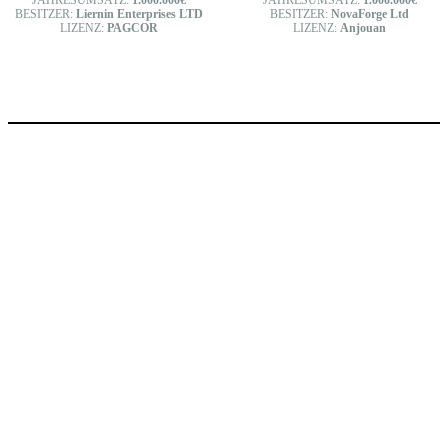
JAHRESUMSATZ:
1.000.000€
JAHRESUMSATZ:
1.000.000€
BESITZER:
Liernin Enterprises LTD
BESITZER:
NovaForge Ltd
LIZENZ:
PAGCOR
LIZENZ:
Anjouan