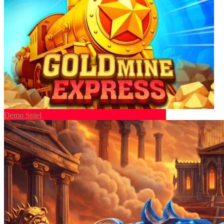
Demo Spiel