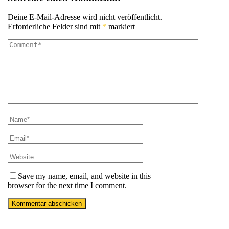
Deine E-Mail-Adresse wird nicht veröffentlicht.
Erforderliche Felder sind mit
*
markiert
Save my name, email, and website in this
browser for the next time I comment.