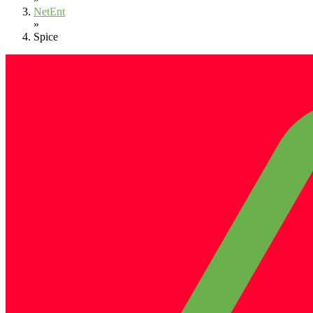
NetEnt
»
Spice