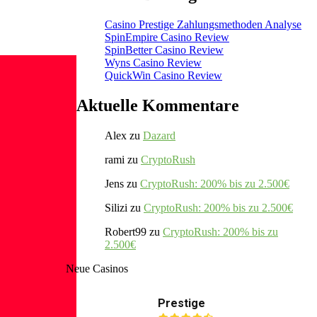
Casino Prestige Zahlungsmethoden Analyse
SpinEmpire Casino Review
SpinBetter Casino Review
Wyns Casino Review
QuickWin Casino Review
Aktuelle Kommentare
Alex
zu
Dazard
rami
zu
CryptoRush
Jens
zu
CryptoRush: 200% bis zu 2.500€
Silizi
zu
CryptoRush: 200% bis zu 2.500€
Robert99
zu
CryptoRush: 200% bis zu
2.500€
Neue Casinos
Prestige