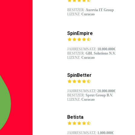
BESITZER:
Aurevia IT Group
LIZENZ:
Curacao
SpinEmpire
JAHRESUMSATZ:
10.000.000€
BESITZER:
GBL Solutions N.V.
LIZENZ:
Curacao
SpinBetter
JAHRESUMSATZ:
20.000.000€
BESITZER:
Sprut Group B.V.
LIZENZ:
Curacao
Betista
JAHRESUMSATZ:
1.000.000€