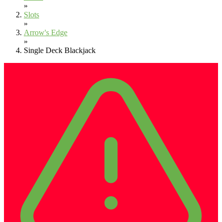
»
Slots
»
Arrow's Edge
»
Single Deck Blackjack