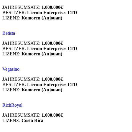
JAHRESUMSATZ:
1.000.000€
BESITZER:
Liernin Enterprises LTD
LIZENZ:
Komoren (Anjouan)
Betista
JAHRESUMSATZ:
1.000.000€
BESITZER:
Liernin Enterprises LTD
LIZENZ:
Komoren (Anjouan)
Vegasino
JAHRESUMSATZ:
1.000.000€
BESITZER:
Liernin Enterprises LTD
LIZENZ:
Komoren (Anjouan)
RichRoyal
JAHRESUMSATZ:
1.000.000€
LIZENZ:
Costa Rica