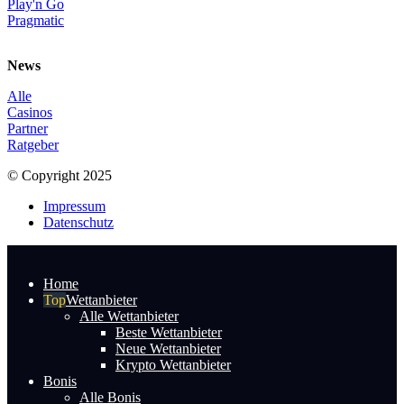
Play'n Go
Pragmatic
News
Alle
Casinos
Partner
Ratgeber
© Copyright 2025
Impressum
Datenschutz
Home
Wettanbieter
Alle Wettanbieter
Beste Wettanbieter
Neue Wettanbieter
Krypto Wettanbieter
Bonis
Alle Bonis