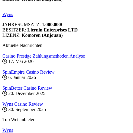
Wyns
JAHRESUMSATZ:
1.000.000€
BESITZER:
Liernin Enterprises LTD
LIZENZ:
Komoren (Anjouan)
Aktuelle Nachrichten
Casino Prestige Zahlungsmethoden Analyse
17. Mai 2026
SpinEmpire Casino Review
6. Januar 2026
SpinBetter Casino Review
20. Dezember 2025
Wyns Casino Review
30. September 2025
Top Wettanbieter
Wyns