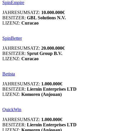
SpinEmpire
JAHRESUMSATZ:
10.000.000€
BESITZER:
GBL Solutions N.V.
LIZENZ:
Curacao
SpinBetter
JAHRESUMSATZ:
20.000.000€
BESITZER:
Sprut Group B.V.
LIZENZ:
Curacao
Betista
JAHRESUMSATZ:
1.000.000€
BESITZER:
Liernin Enterprises LTD
LIZENZ:
Komoren (Anjouan)
QuickWin
JAHRESUMSATZ:
1.000.000€
BESITZER:
Liernin Enterprises LTD
LIZENZ:
Komoren (Anjouan)