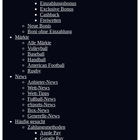
Einzahlungsbonus
Exclusive Bonus
Cashback
Freiwetten
Neue Bonis
Boni ohne Einzahlung
Märkte
Alle Märkte
Volleyball
Baseball
Handball
American Football
Rugby
News
Anbieter-News
Wett-News
Wett-Tipps
Fußball-News
eSports-News
Box-News
Generelle-News
Häufig gesucht
Zahlungsmethoden
Apple Pay
Google Pay