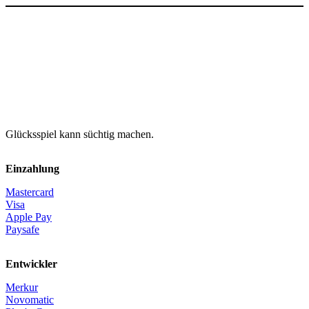
Glücksspiel kann süchtig machen.
Einzahlung
Mastercard
Visa
Apple Pay
Paysafe
Entwickler
Merkur
Novomatic