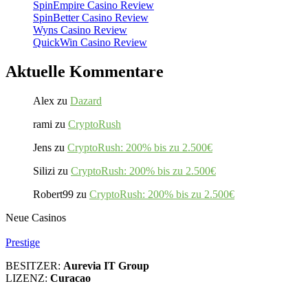
SpinEmpire Casino Review
SpinBetter Casino Review
Wyns Casino Review
QuickWin Casino Review
Aktuelle Kommentare
Alex
zu
Dazard
rami
zu
CryptoRush
Jens
zu
CryptoRush: 200% bis zu 2.500€
Silizi
zu
CryptoRush: 200% bis zu 2.500€
Robert99
zu
CryptoRush: 200% bis zu 2.500€
Neue Casinos
Prestige
BESITZER:
Aurevia IT Group
LIZENZ:
Curacao