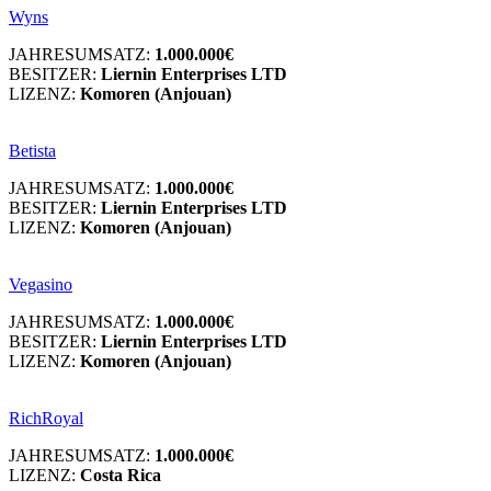
Wyns
JAHRESUMSATZ:
1.000.000€
BESITZER:
Liernin Enterprises LTD
LIZENZ:
Komoren (Anjouan)
Betista
JAHRESUMSATZ:
1.000.000€
BESITZER:
Liernin Enterprises LTD
LIZENZ:
Komoren (Anjouan)
Vegasino
JAHRESUMSATZ:
1.000.000€
BESITZER:
Liernin Enterprises LTD
LIZENZ:
Komoren (Anjouan)
RichRoyal
JAHRESUMSATZ:
1.000.000€
LIZENZ:
Costa Rica