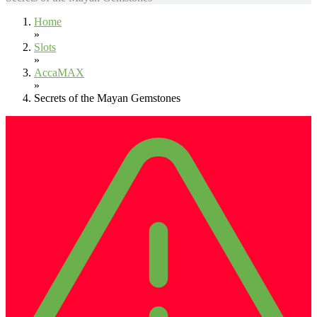
Home
»
Slots
»
AccaMAX
»
Secrets of the Mayan Gemstones