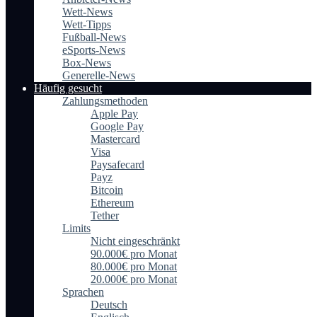
Wett-News
Wett-Tipps
Fußball-News
eSports-News
Box-News
Generelle-News
Häufig gesucht
Zahlungsmethoden
Apple Pay
Google Pay
Mastercard
Visa
Paysafecard
Payz
Bitcoin
Ethereum
Tether
Limits
Nicht eingeschränkt
90.000€ pro Monat
80.000€ pro Monat
20.000€ pro Monat
Sprachen
Deutsch