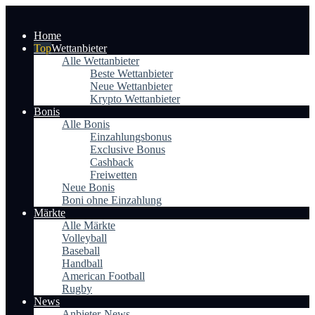
Home
Wettanbieter
Alle Wettanbieter
Beste Wettanbieter
Neue Wettanbieter
Krypto Wettanbieter
Bonis
Alle Bonis
Einzahlungsbonus
Exclusive Bonus
Cashback
Freiwetten
Neue Bonis
Boni ohne Einzahlung
Märkte
Alle Märkte
Volleyball
Baseball
Handball
American Football
Rugby
News
Anbieter-News