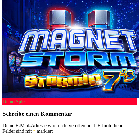
Demo Spiel
Schreibe einen Kommentar
Deine E-Mail-Adresse wird nicht veröffentlicht.
Erforderliche
Felder sind mit
*
markiert