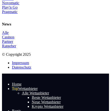
Novomatic
Play'n Go
Pragmatic
News
Alle
Casinos
Partner
Ratgeber
© Copyright 2025
Impressum
Datenschutz
Home
Wettanbieter
Alle Wettanbieter
Beste Wettanbieter
Neue Wettanbieter
Krypto Wettanbieter
Bonis