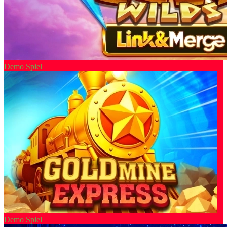
Demo Spiel
Demo Spiel