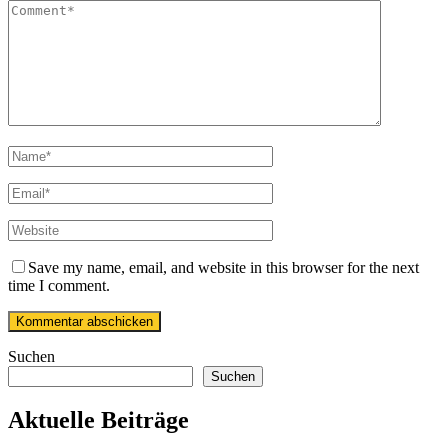
Save my name, email, and website in this browser for the next
time I comment.
Suchen
Suchen
Aktuelle Beiträge