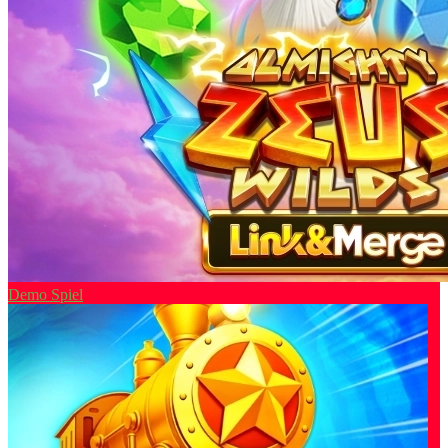
Demo Spiel