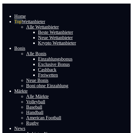
Home
Wettanbieter
Alle Wettanbieter
Beste Wettanbieter
Neue Wettanbieter
Krypto Wettanbieter
Bonis
Alle Bonis
Einzahlungsbonus
Exclusive Bonus
Cashback
Freiwetten
Neue Bonis
Boni ohne Einzahlung
Märkte
Alle Märkte
Volleyball
Baseball
Handball
American Football
Rugby
News