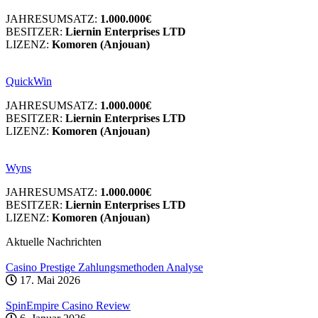
JAHRESUMSATZ:
1.000.000€
BESITZER:
Liernin Enterprises LTD
LIZENZ:
Komoren (Anjouan)
QuickWin
JAHRESUMSATZ:
1.000.000€
BESITZER:
Liernin Enterprises LTD
LIZENZ:
Komoren (Anjouan)
Wyns
JAHRESUMSATZ:
1.000.000€
BESITZER:
Liernin Enterprises LTD
LIZENZ:
Komoren (Anjouan)
Aktuelle Nachrichten
Casino Prestige Zahlungsmethoden Analyse
17. Mai 2026
SpinEmpire Casino Review