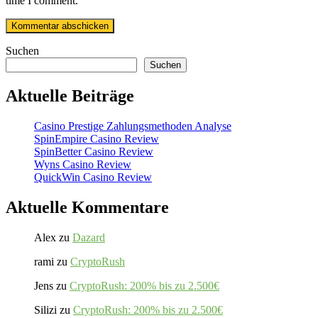
time I comment.
Suchen
Suchen
Aktuelle Beiträge
Casino Prestige Zahlungsmethoden Analyse
SpinEmpire Casino Review
SpinBetter Casino Review
Wyns Casino Review
QuickWin Casino Review
Aktuelle Kommentare
Alex
zu
Dazard
rami
zu
CryptoRush
Jens
zu
CryptoRush: 200% bis zu 2.500€
Silizi
zu
CryptoRush: 200% bis zu 2.500€