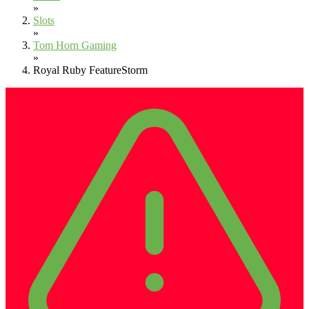
»
Slots
»
Tom Horn Gaming
»
Royal Ruby FeatureStorm