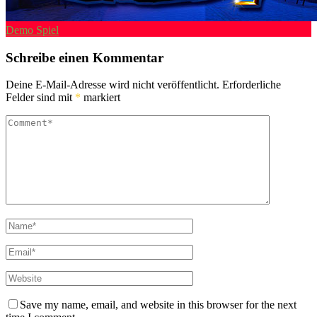
Demo Spiel
Schreibe einen Kommentar
Deine E-Mail-Adresse wird nicht veröffentlicht.
Erforderliche
Felder sind mit
*
markiert
Save my name, email, and website in this browser for the next