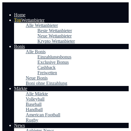
Home
Wettanbieter
Alle Wettanbieter
Beste Wettanbieter
Neue Wettanbieter
Krypto Wettanbieter
Bonis
Alle Bonis
Einzahlungsbonus
Exclusive Bonus
Cashback
Freiwetten
Neue Bonis
Boni ohne Einzahlung
Märkte
Alle Märkte
Volleyball
Baseball
Handball
American Football
Rugby
News
Anbieter-News