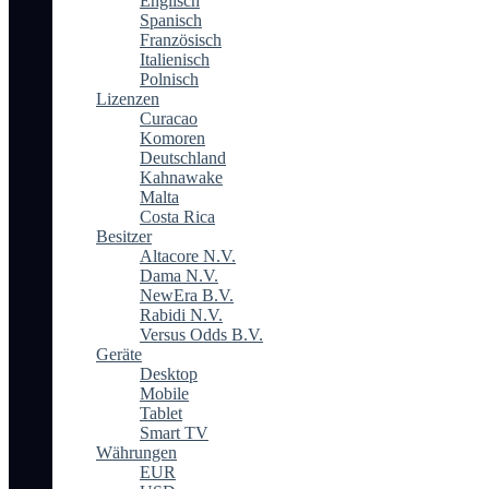
Englisch
Spanisch
Französisch
Italienisch
Polnisch
Lizenzen
Curacao
Komoren
Deutschland
Kahnawake
Malta
Costa Rica
Besitzer
Altacore N.V.
Dama N.V.
NewEra B.V.
Rabidi N.V.
Versus Odds B.V.
Geräte
Desktop
Mobile
Tablet
Smart TV
Währungen
EUR