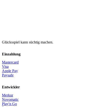
Glücksspiel kann süchtig machen.
Einzahlung
Mastercard
Visa
Apple Pay
Paysafe
Entwickler
Merkur
Novomatic
Play'n Go