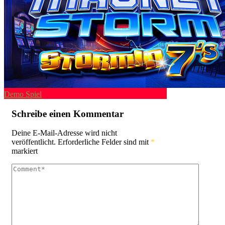
Demo Spiel
Schreibe einen Kommentar
Deine E-Mail-Adresse wird nicht
veröffentlicht.
Erforderliche Felder sind mit
*
markiert