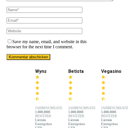
Save my name, email, and website in this
browser for the next time I comment.
Wyns
Betista
Vegasino
JAHRESUMSATZ:
JAHRESUMSATZ:
JAHRESUMSATZ
1.000.000€
1.000.000€
1.000.000€
BESITZER:
BESITZER:
BESITZER:
Liernin
Liernin
Liernin
Enterprises
Enterprises
Enterprises