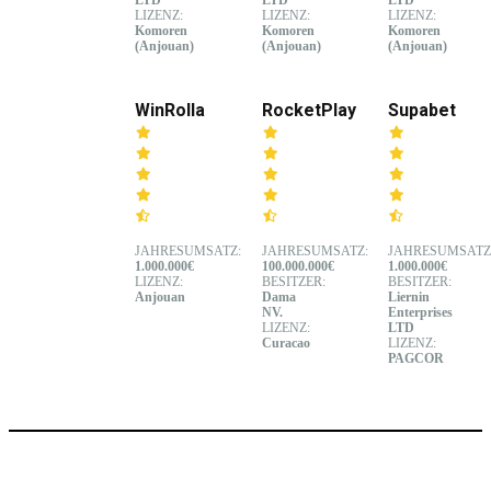
LTD
LTD
LTD
LIZENZ:
LIZENZ:
LIZENZ:
Komoren
Komoren
Komoren
(Anjouan)
(Anjouan)
(Anjouan)
WinRolla
RocketPlay
Supabet
JAHRESUMSATZ:
JAHRESUMSATZ:
JAHRESUMSATZ
1.000.000€
100.000.000€
1.000.000€
LIZENZ:
BESITZER:
BESITZER:
Anjouan
Dama
Liernin
NV.
Enterprises
LIZENZ:
LTD
Curacao
LIZENZ:
PAGCOR