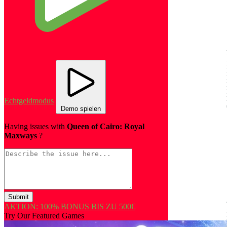
Echtgeldmodus
Demo spielen
Having issues with
Queen of Cairo: Royal
Maxways
?
Submit
AKTION: 100% BONUS BIS ZU 500€
Try Our Featured Games