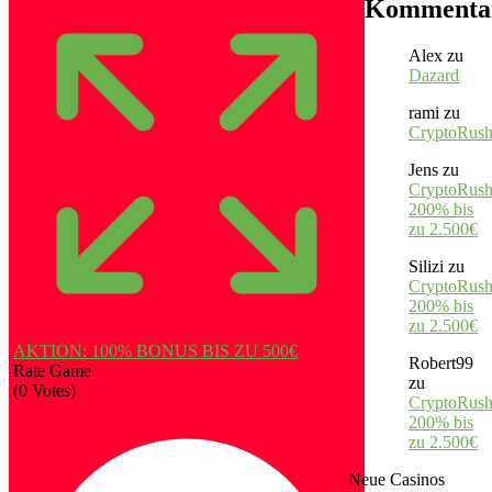
Kommenta
Alex
zu
Dazard
rami
zu
CryptoRus
Jens
zu
CryptoRush
200% bis
zu 2.500€
Silizi
zu
CryptoRush
200% bis
zu 2.500€
AKTION: 100% BONUS BIS ZU 500€
Robert99
Rate Game
zu
(
0
Votes)
CryptoRush
200% bis
zu 2.500€
Neue Casinos