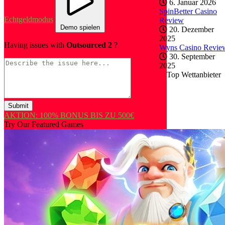
6. Januar 2026
SpinBetter Casino
Echtgeldmodus
Review
Demo spielen
20. Dezember
2025
Having issues with
Outsourced 2
?
Wyns Casino Revie
30. September
2025
Top Wettanbieter
Submit
AKTION: 100% BONUS BIS ZU 500€
Try Our Featured Games