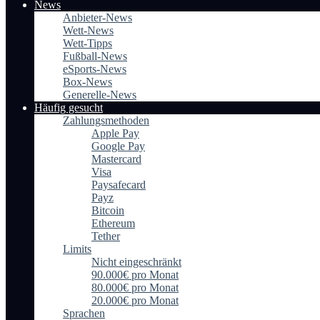
News
Anbieter-News
Wett-News
Wett-Tipps
Fußball-News
eSports-News
Box-News
Generelle-News
Häufig gesucht
Zahlungsmethoden
Apple Pay
Google Pay
Mastercard
Visa
Paysafecard
Payz
Bitcoin
Ethereum
Tether
Limits
Nicht eingeschränkt
90.000€ pro Monat
80.000€ pro Monat
20.000€ pro Monat
Sprachen