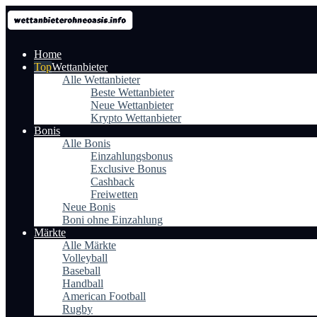
Home
Wettanbieter
Alle Wettanbieter
Beste Wettanbieter
Neue Wettanbieter
Krypto Wettanbieter
Bonis
Alle Bonis
Einzahlungsbonus
Exclusive Bonus
Cashback
Freiwetten
Neue Bonis
Boni ohne Einzahlung
Märkte
Alle Märkte
Volleyball
Baseball
Handball
American Football
Rugby