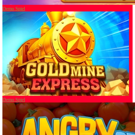
Demo Spiel
Demo Spiel