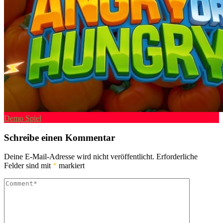
Demo Spiel
Schreibe einen Kommentar
Deine E-Mail-Adresse wird nicht veröffentlicht.
Erforderliche
Felder sind mit
*
markiert