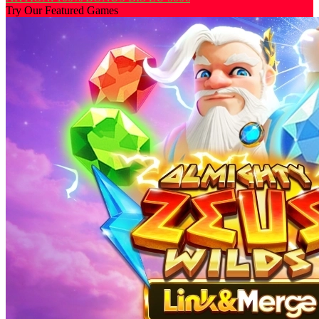
Try Our Featured Games