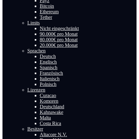
Payz
Bitcoin
Ethereum
Tether
Limits
Nicht eingeschränkt
90.000€ pro Monat
80.000€ pro Monat
20.000€ pro Monat
Sprachen
Deutsch
Englisch
Spanisch
Französisch
Italienisch
Polnisch
Lizenzen
Curacao
Komoren
Deutschland
Kahnawake
Malta
Costa Rica
Besitzer
Altacore N.V.