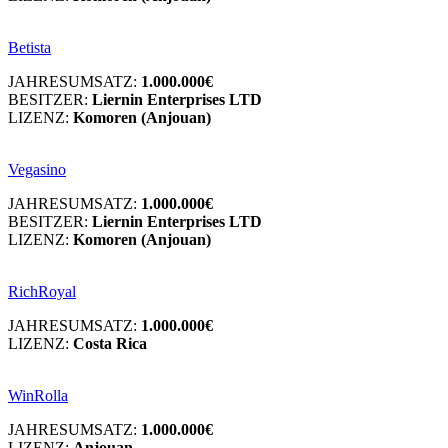
Betista
JAHRESUMSATZ:
1.000.000€
BESITZER:
Liernin Enterprises LTD
LIZENZ:
Komoren (Anjouan)
Vegasino
JAHRESUMSATZ:
1.000.000€
BESITZER:
Liernin Enterprises LTD
LIZENZ:
Komoren (Anjouan)
RichRoyal
JAHRESUMSATZ:
1.000.000€
LIZENZ:
Costa Rica
WinRolla
JAHRESUMSATZ:
1.000.000€
LIZENZ:
Anjouan