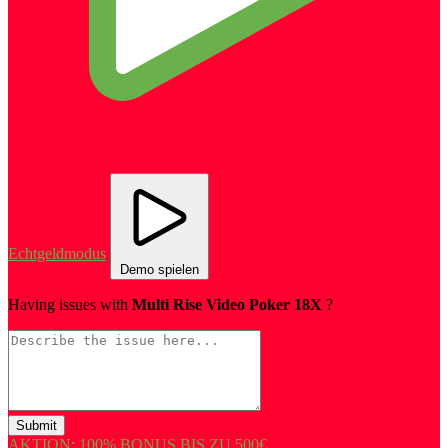
Echtgeldmodus
Demo spielen
Having issues with
Multi Rise Video Poker 18X
?
Submit
AKTION: 100% BONUS BIS ZU 500€