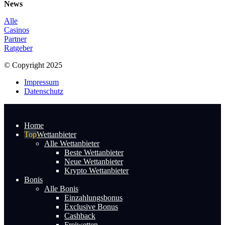
News
Alle
Casinos
Partner
Ratgeber
© Copyright 2025
Impressum
Datenschutz
Home
Wettanbieter
Alle Wettanbieter
Beste Wettanbieter
Neue Wettanbieter
Krypto Wettanbieter
Bonis
Alle Bonis
Einzahlungsbonus
Exclusive Bonus
Cashback
Freiwetten