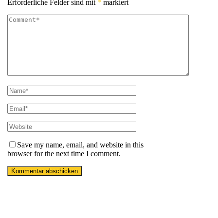
Erforderliche Felder sind mit
*
markiert
Save my name, email, and website in this
browser for the next time I comment.