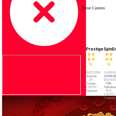
Neue Casinos
Prestige
SpinE
BESITZER:
JAHRES
Aurevia
10.000.0
IT
BESITZE
Group
GBL
LIZENZ:
Solution
Curacao
N.V.
LIZENZ:
Curacao