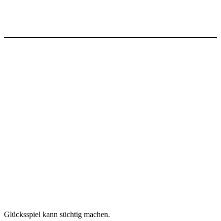
Glücksspiel kann süchtig machen.