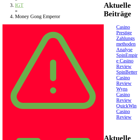
Aktuelle
IGT
»
Beiträge
Money Gong Emperor
Casino
Prestige
Zahlungs
methoden
Analyse
SpinEmpir
e Casino
Review
SpinBetter
Casino
Review
Wyns
Casino
Review
QuickWin
Casino
Review
Aktuelle