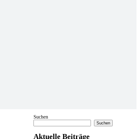
Suchen
Suchen
Aktuelle Beiträge