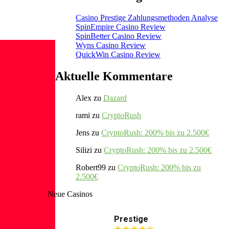
Casino Prestige Zahlungsmethoden Analyse
SpinEmpire Casino Review
SpinBetter Casino Review
Wyns Casino Review
QuickWin Casino Review
Aktuelle Kommentare
Alex
zu
Dazard
rami
zu
CryptoRush
Jens
zu
CryptoRush: 200% bis zu 2.500€
Silizi
zu
CryptoRush: 200% bis zu 2.500€
Robert99
zu
CryptoRush: 200% bis zu
2.500€
Neue Casinos
Prestige