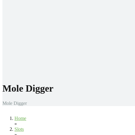
Entw
Slots
Mole Digger
Mole Digger
Home
»
Slots
»