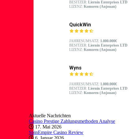
BESITZER:
Liernin Enterprises LTD
LIZENZ:
Komoren (Anjouan)
QuickWin
JAHRESUMSATZ:
1.000.000€
BESITZER:
Liernin Enterprises LTD
LIZENZ:
Komoren (Anjouan)
Wyns
JAHRESUMSATZ:
1.000.000€
BESITZER:
Liernin Enterprises LTD
LIZENZ:
Komoren (Anjouan)
Aktuelle Nachrichten
Casino Prestige Zahlungsmethoden Analyse
17. Mai 2026
SpinEmpire Casino Review
6. Januar 2026