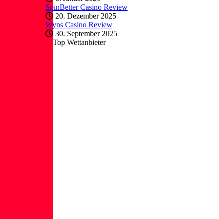
SpinBetter Casino Review
20. Dezember 2025
Wyns Casino Review
30. September 2025
Top Wettanbieter