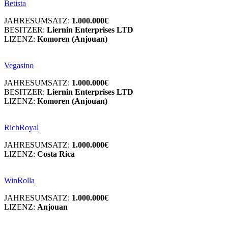
Betista
JAHRESUMSATZ:
1.000.000€
BESITZER:
Liernin Enterprises LTD
LIZENZ:
Komoren (Anjouan)
Vegasino
JAHRESUMSATZ:
1.000.000€
BESITZER:
Liernin Enterprises LTD
LIZENZ:
Komoren (Anjouan)
RichRoyal
JAHRESUMSATZ:
1.000.000€
LIZENZ:
Costa Rica
WinRolla
JAHRESUMSATZ:
1.000.000€
LIZENZ:
Anjouan