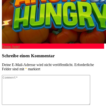
Demo Spiel
Schreibe einen Kommentar
Deine E-Mail-Adresse wird nicht veröffentlicht.
Erforderliche
Felder sind mit
*
markiert