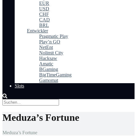
EUR
USD
CHF
CAD
BRL
Entwickler
Pragmatic Play
Play’n GO
NetEnt
Nolimit City
Hacksaw
Amatic
BGaming
BigTimeGaming
Gamomat
Slots
Meduza’s Fortune
Meduza’s Fortune