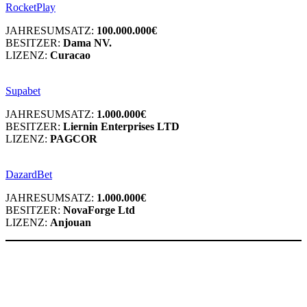
RocketPlay
JAHRESUMSATZ:
100.000.000€
BESITZER:
Dama NV.
LIZENZ:
Curacao
Supabet
JAHRESUMSATZ:
1.000.000€
BESITZER:
Liernin Enterprises LTD
LIZENZ:
PAGCOR
DazardBet
JAHRESUMSATZ:
1.000.000€
BESITZER:
NovaForge Ltd
LIZENZ:
Anjouan