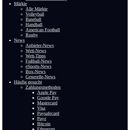
Märkte
Alle Märkte
Volleyball
Baseball
Handball
American Football
Rugby
News
Anbieter-News
Wett-News
Wett-Tipps
Fußball-News
eSports-News
Box-News
Generelle-News
Häufig gesucht
Zahlungsmethoden
Apple Pay
Google Pay
Mastercard
Visa
Paysafecard
Payz
Bitcoin
Ethereum