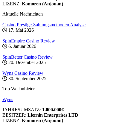
LIZENZ:
Komoren (Anjouan)
Aktuelle Nachrichten
Casino Prestige Zahlungsmethoden Analyse
17. Mai 2026
SpinEmpire Casino Review
6. Januar 2026
SpinBetter Casino Review
20. Dezember 2025
Wyns Casino Review
30. September 2025
Top Wettanbieter
Wyns
JAHRESUMSATZ:
1.000.000€
BESITZER:
Liernin Enterprises LTD
LIZENZ:
Komoren (Anjouan)