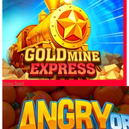
Demo Spiel