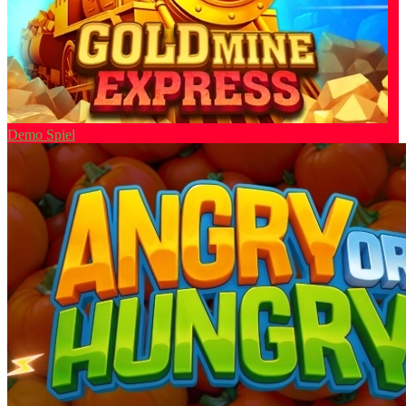
Demo Spiel