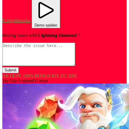
Echtgeldmodus
Demo spielen
Having issues with
Lightning Diamond
?
Submit
AKTION: 100% BONUS BIS ZU 500€
Try Our Featured Games