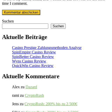
time I comment.
Suchen
Suchen
Aktuelle Beiträge
Casino Prestige Zahlungsmethoden Analyse
SpinEmpire Casino Review
SpinBetter Casino Review
Wyns Casino Review
QuickWin Casino Review
Aktuelle Kommentare
Alex
zu
Dazard
rami
zu
CryptoRush
Jens
zu
CryptoRush: 200% bis zu 2.500€