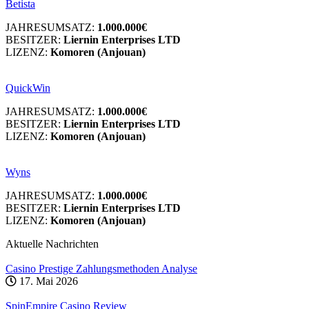
Betista
JAHRESUMSATZ:
1.000.000€
BESITZER:
Liernin Enterprises LTD
LIZENZ:
Komoren (Anjouan)
QuickWin
JAHRESUMSATZ:
1.000.000€
BESITZER:
Liernin Enterprises LTD
LIZENZ:
Komoren (Anjouan)
Wyns
JAHRESUMSATZ:
1.000.000€
BESITZER:
Liernin Enterprises LTD
LIZENZ:
Komoren (Anjouan)
Aktuelle Nachrichten
Casino Prestige Zahlungsmethoden Analyse
17. Mai 2026
SpinEmpire Casino Review