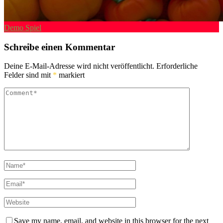
Demo Spiel
Schreibe einen Kommentar
Deine E-Mail-Adresse wird nicht veröffentlicht.
Erforderliche
Felder sind mit
*
markiert
Save my name, email, and website in this browser for the next