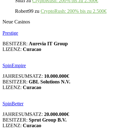
Silizi
zu
CryptoRush: 200% bis zu 2.500€
Robert99
zu
CryptoRush: 200% bis zu 2.500€
Neue Casinos
Prestige
BESITZER:
Aurevia IT Group
LIZENZ:
Curacao
SpinEmpire
JAHRESUMSATZ:
10.000.000€
BESITZER:
GBL Solutions N.V.
LIZENZ:
Curacao
SpinBetter
JAHRESUMSATZ:
20.000.000€
BESITZER:
Sprut Group B.V.
LIZENZ:
Curacao