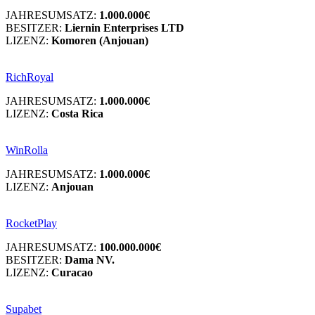
JAHRESUMSATZ:
1.000.000€
BESITZER:
Liernin Enterprises LTD
LIZENZ:
Komoren (Anjouan)
RichRoyal
JAHRESUMSATZ:
1.000.000€
LIZENZ:
Costa Rica
WinRolla
JAHRESUMSATZ:
1.000.000€
LIZENZ:
Anjouan
RocketPlay
JAHRESUMSATZ:
100.000.000€
BESITZER:
Dama NV.
LIZENZ:
Curacao
Supabet