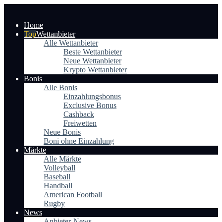
Home
Wettanbieter
Alle Wettanbieter
Beste Wettanbieter
Neue Wettanbieter
Krypto Wettanbieter
Bonis
Alle Bonis
Einzahlungsbonus
Exclusive Bonus
Cashback
Freiwetten
Neue Bonis
Boni ohne Einzahlung
Märkte
Alle Märkte
Volleyball
Baseball
Handball
American Football
Rugby
News
Anbieter-News