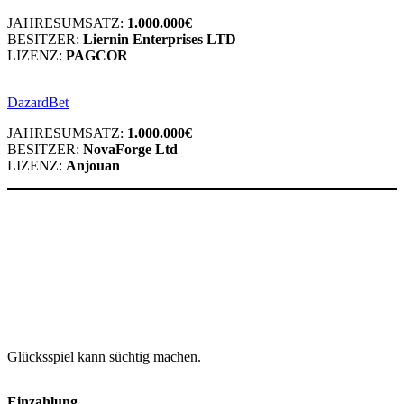
JAHRESUMSATZ:
1.000.000€
BESITZER:
Liernin Enterprises LTD
LIZENZ:
PAGCOR
DazardBet
JAHRESUMSATZ:
1.000.000€
BESITZER:
NovaForge Ltd
LIZENZ:
Anjouan
Glücksspiel kann süchtig machen.
Einzahlung