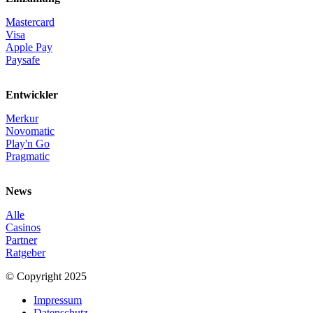
Mastercard
Visa
Apple Pay
Paysafe
Entwickler
Merkur
Novomatic
Play'n Go
Pragmatic
News
Alle
Casinos
Partner
Ratgeber
© Copyright 2025
Impressum
Datenschutz