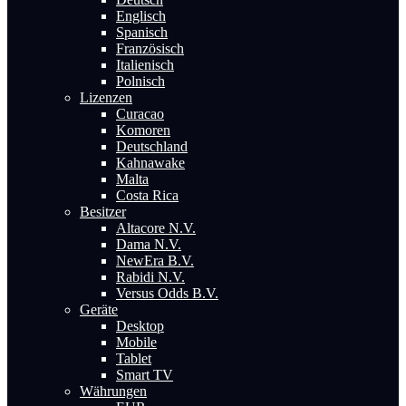
Englisch
Spanisch
Französisch
Italienisch
Polnisch
Lizenzen
Curacao
Komoren
Deutschland
Kahnawake
Malta
Costa Rica
Besitzer
Altacore N.V.
Dama N.V.
NewEra B.V.
Rabidi N.V.
Versus Odds B.V.
Geräte
Desktop
Mobile
Tablet
Smart TV
Währungen