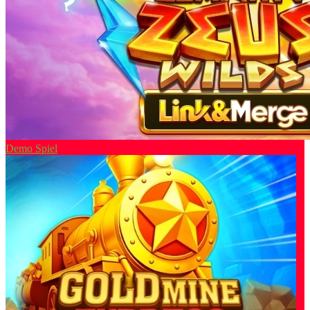
Demo Spiel