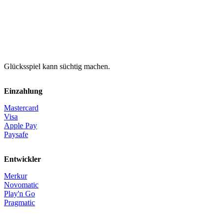
Glücksspiel kann süchtig machen.
Einzahlung
Mastercard
Visa
Apple Pay
Paysafe
Entwickler
Merkur
Novomatic
Play'n Go
Pragmatic