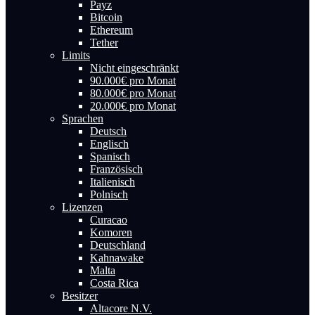
Payz
Bitcoin
Ethereum
Tether
Limits
Nicht eingeschränkt
90.000€ pro Monat
80.000€ pro Monat
20.000€ pro Monat
Sprachen
Deutsch
Englisch
Spanisch
Französisch
Italienisch
Polnisch
Lizenzen
Curacao
Komoren
Deutschland
Kahnawake
Malta
Costa Rica
Besitzer
Altacore N.V.