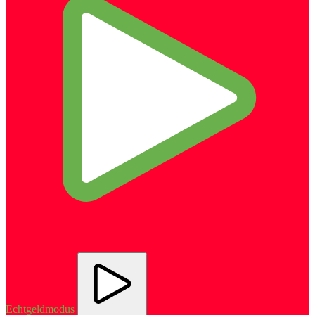
Echtgeldmodus