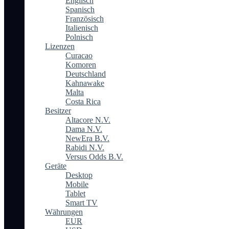
Englisch
Spanisch
Französisch
Italienisch
Polnisch
Lizenzen
Curacao
Komoren
Deutschland
Kahnawake
Malta
Costa Rica
Besitzer
Altacore N.V.
Dama N.V.
NewEra B.V.
Rabidi N.V.
Versus Odds B.V.
Geräte
Desktop
Mobile
Tablet
Smart TV
Währungen
EUR