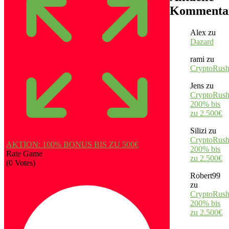
Kommenta
Alex
zu
Dazard
rami
zu
CryptoRus
Jens
zu
CryptoRush
200% bis
zu 2.500€
Silizi
zu
CryptoRush
AKTION: 100% BONUS BIS ZU 500€
200% bis
Rate Game
zu 2.500€
(
0
Votes)
Robert99
zu
CryptoRush
200% bis
zu 2.500€