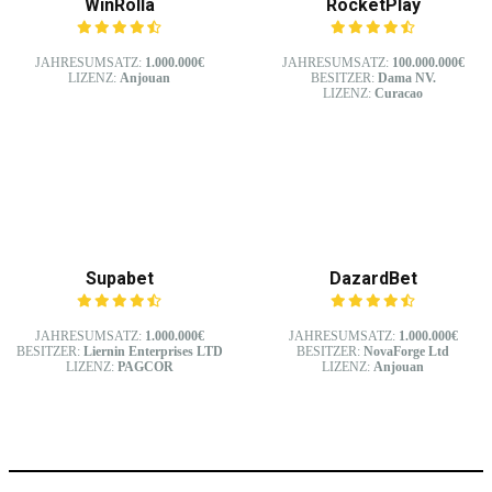
WinRolla
RocketPlay
JAHRESUMSATZ:
1.000.000€
JAHRESUMSATZ:
100.000.000€
LIZENZ:
Anjouan
BESITZER:
Dama NV.
LIZENZ:
Curacao
Supabet
DazardBet
JAHRESUMSATZ:
1.000.000€
JAHRESUMSATZ:
1.000.000€
BESITZER:
Liernin Enterprises LTD
BESITZER:
NovaForge Ltd
LIZENZ:
PAGCOR
LIZENZ:
Anjouan