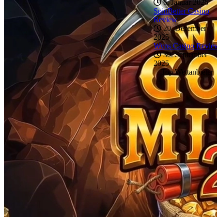
6. Januar 2026
SpinBetter Casino
Review
20. Dezember
2025
Wyns Casino Revie
30. September
2025
Top Wettanbieter