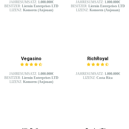
JAHRESUMSATZ:
1.000.000€
JAHRESUMSATZ:
1.000.000€
BESITZER:
Liernin Enterprises LTD
BESITZER:
Liernin Enterprises LTD
LIZENZ:
Komoren (Anjouan)
LIZENZ:
Komoren (Anjouan)
Vegasino
RichRoyal
JAHRESUMSATZ:
1.000.000€
JAHRESUMSATZ:
1.000.000€
BESITZER:
Liernin Enterprises LTD
LIZENZ:
Costa Rica
LIZENZ:
Komoren (Anjouan)