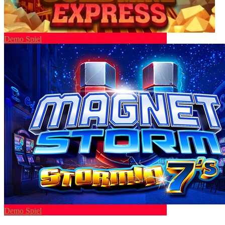
Demo Spiel
Demo Spiel