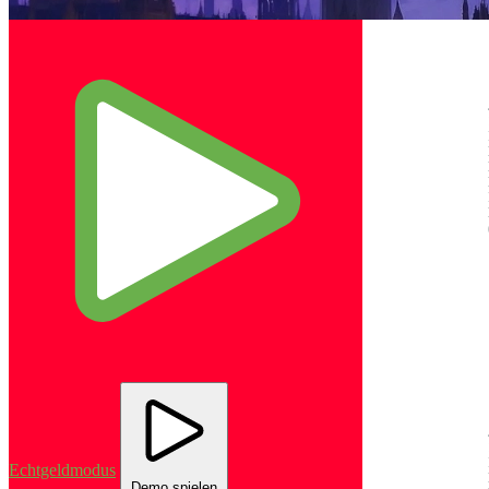
Echtgeldmodus
Demo spielen