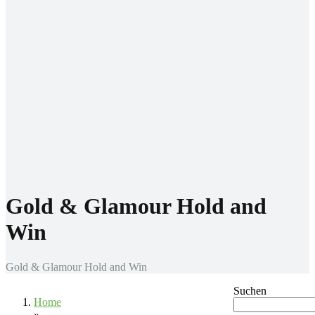
CHF
CAD
BRL
Entwickler
Pragmatic Play
Play’n GO
NetEnt
Nolimit City
Hacksaw
Amatic
BGaming
BigTimeGaming
Gamomat
Slots
Gold & Glamour Hold and
Win
Gold & Glamour Hold and Win
Suchen
Home
»