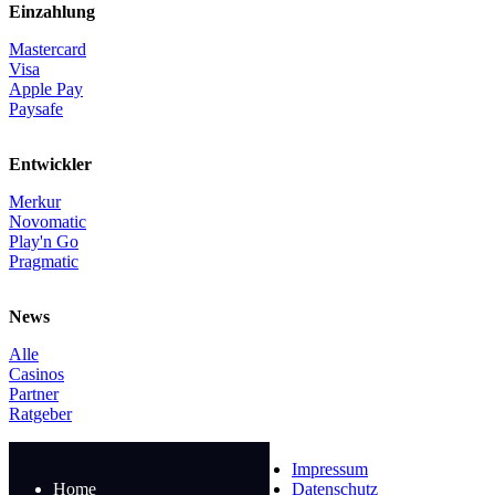
Einzahlung
Mastercard
Visa
Apple Pay
Paysafe
Entwickler
Merkur
Novomatic
Play'n Go
Pragmatic
News
Alle
Casinos
Partner
Ratgeber
© Copyright 2025
Impressum
Home
Datenschutz