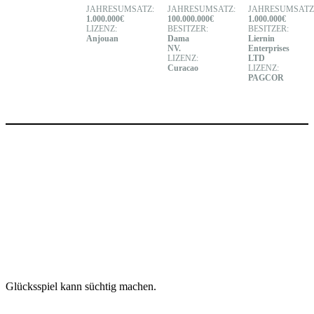
JAHRESUMSATZ:
JAHRESUMSATZ:
JAHRESUMSATZ
1.000.000€
100.000.000€
1.000.000€
LIZENZ:
BESITZER:
BESITZER:
Anjouan
Dama
Liernin
NV.
Enterprises
LIZENZ:
LTD
Curacao
LIZENZ:
PAGCOR
Glücksspiel kann süchtig machen.