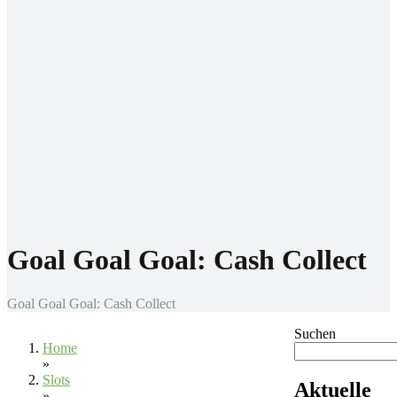
CHF
CAD
BRL
Entwickler
Pragmatic Play
Play’n GO
NetEnt
Nolimit City
Hacksaw
Amatic
BGaming
BigTimeGaming
Gamomat
Slots
Goal Goal Goal: Cash Collect
Goal Goal Goal: Cash Collect
Suchen
Home
»
Slots
Aktuelle
»