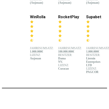
(Anjouan)
(Anjouan)
(Anjouan)
WinRolla
RocketPlay
Supabet
JAHRESUMSATZ:
JAHRESUMSATZ:
JAHRESUMSATZ
1.000.000€
100.000.000€
1.000.000€
LIZENZ:
BESITZER:
BESITZER:
Anjouan
Dama
Liernin
NV.
Enterprises
LIZENZ:
LTD
Curacao
LIZENZ:
PAGCOR