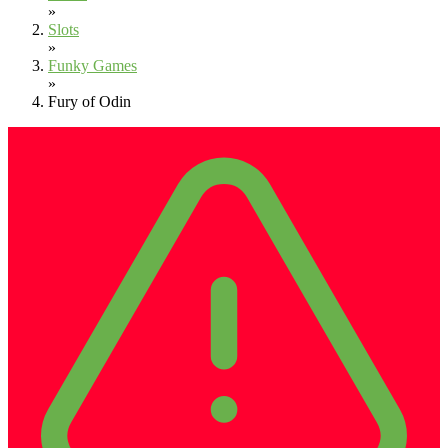
»
Slots
»
Funky Games
»
Fury of Odin