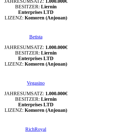
JAHRESUMSATZ:
1.000.000€
BESITZER:
Liernin
Enterprises LTD
LIZENZ:
Komoren (Anjouan)
Betista
JAHRESUMSATZ:
1.000.000€
BESITZER:
Liernin
Enterprises LTD
LIZENZ:
Komoren (Anjouan)
Vegasino
JAHRESUMSATZ:
1.000.000€
BESITZER:
Liernin
Enterprises LTD
LIZENZ:
Komoren (Anjouan)
RichRoyal