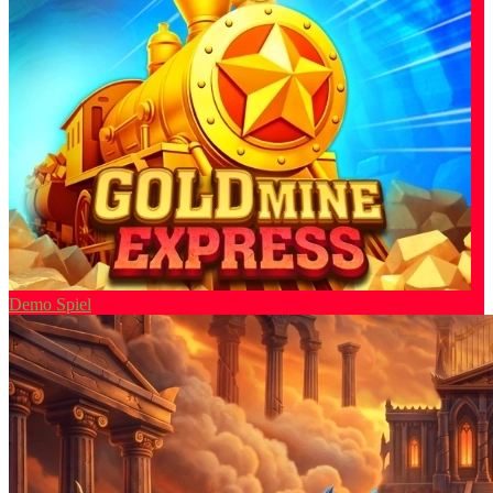
Demo Spiel