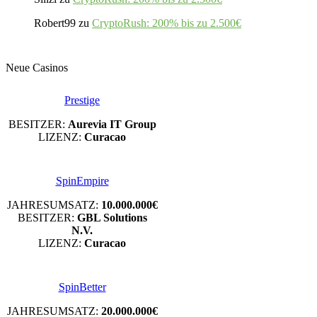
Robert99
zu
CryptoRush: 200% bis zu 2.500€
Neue Casinos
Prestige
BESITZER:
Aurevia IT Group
LIZENZ:
Curacao
SpinEmpire
JAHRESUMSATZ:
10.000.000€
BESITZER:
GBL Solutions
N.V.
LIZENZ:
Curacao
SpinBetter
JAHRESUMSATZ:
20.000.000€