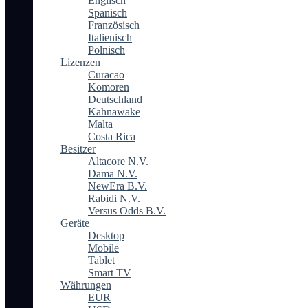
Englisch
Spanisch
Französisch
Italienisch
Polnisch
Lizenzen
Curacao
Komoren
Deutschland
Kahnawake
Malta
Costa Rica
Besitzer
Altacore N.V.
Dama N.V.
NewEra B.V.
Rabidi N.V.
Versus Odds B.V.
Geräte
Desktop
Mobile
Tablet
Smart TV
Währungen
EUR