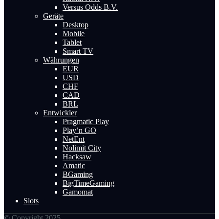
Versus Odds B.V.
Geräte
Desktop
Mobile
Tablet
Smart TV
Währungen
EUR
USD
CHF
CAD
BRL
Entwickler
Pragmatic Play
Play’n GO
NetEnt
Nolimit City
Hacksaw
Amatic
BGaming
BigTimeGaming
Gamomat
Slots
© Copyright 2025