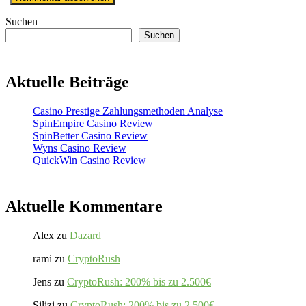
Suchen
Suchen
Aktuelle Beiträge
Casino Prestige Zahlungsmethoden Analyse
SpinEmpire Casino Review
SpinBetter Casino Review
Wyns Casino Review
QuickWin Casino Review
Aktuelle Kommentare
Alex
zu
Dazard
rami
zu
CryptoRush
Jens
zu
CryptoRush: 200% bis zu 2.500€
Silizi
zu
CryptoRush: 200% bis zu 2.500€