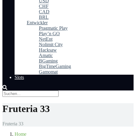
USD
CHF
CAD
BRL
Entwickler
Pragmatic Play
Play’n GO
NetEnt
Nolimit City
Hacksaw
Amatic
BGaming
BigTimeGaming
Gamomat
Slots
Fruteria 33
Fruteria 33
Home