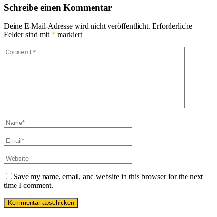
Schreibe einen Kommentar
Deine E-Mail-Adresse wird nicht veröffentlicht.
Erforderliche
Felder sind mit
*
markiert
Save my name, email, and website in this browser for the next
time I comment.