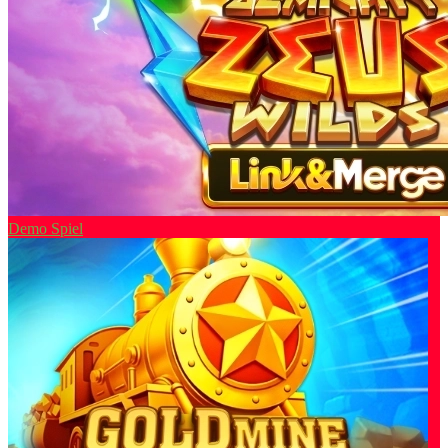
Demo Spiel