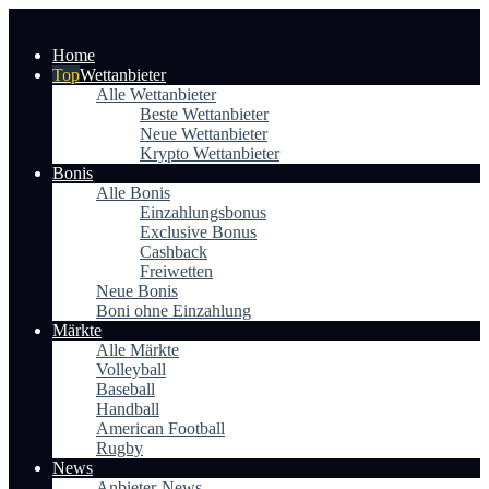
Home
Wettanbieter
Alle Wettanbieter
Beste Wettanbieter
Neue Wettanbieter
Krypto Wettanbieter
Bonis
Alle Bonis
Einzahlungsbonus
Exclusive Bonus
Cashback
Freiwetten
Neue Bonis
Boni ohne Einzahlung
Märkte
Alle Märkte
Volleyball
Baseball
Handball
American Football
Rugby
News
Anbieter-News