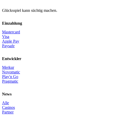
Glücksspiel kann süchtig machen.
Einzahlung
Mastercard
Visa
Apple Pay
Paysafe
Entwickler
Merkur
Novomatic
Play'n Go
Pragmatic
News
Alle
Casinos
Partner