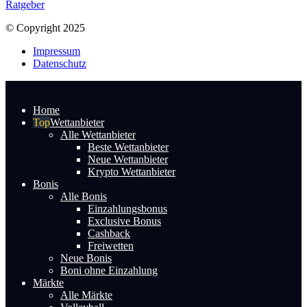
Ratgeber
© Copyright 2025
Impressum
Datenschutz
Home
Wettanbieter
Alle Wettanbieter
Beste Wettanbieter
Neue Wettanbieter
Krypto Wettanbieter
Bonis
Alle Bonis
Einzahlungsbonus
Exclusive Bonus
Cashback
Freiwetten
Neue Bonis
Boni ohne Einzahlung
Märkte
Alle Märkte