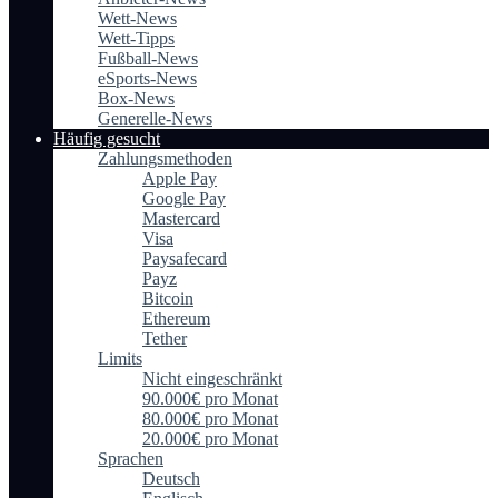
Wett-News
Wett-Tipps
Fußball-News
eSports-News
Box-News
Generelle-News
Häufig gesucht
Zahlungsmethoden
Apple Pay
Google Pay
Mastercard
Visa
Paysafecard
Payz
Bitcoin
Ethereum
Tether
Limits
Nicht eingeschränkt
90.000€ pro Monat
80.000€ pro Monat
20.000€ pro Monat
Sprachen
Deutsch