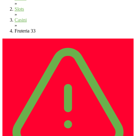
»
Slots
»
Casini
»
Fruteria 33