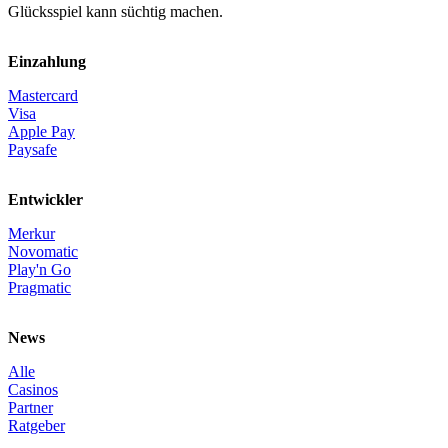
Glücksspiel kann süchtig machen.
Einzahlung
Mastercard
Visa
Apple Pay
Paysafe
Entwickler
Merkur
Novomatic
Play'n Go
Pragmatic
News
Alle
Casinos
Partner
Ratgeber