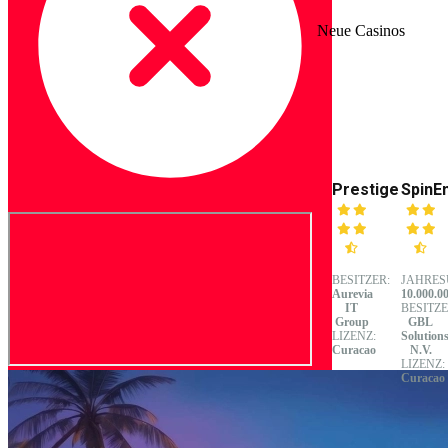
Neue Casinos
Prestige
SpinE
BESITZER:
JAHRES
Aurevia
10.000.0
IT
BESITZE
Group
GBL
LIZENZ:
Solution
Curacao
N.V.
LIZENZ:
Curacao