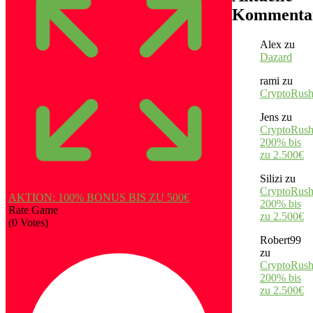
Kommenta
Alex
zu
Dazard
rami
zu
CryptoRus
Jens
zu
CryptoRush
200% bis
zu 2.500€
Silizi
zu
CryptoRush
AKTION: 100% BONUS BIS ZU 500€
200% bis
Rate Game
zu 2.500€
(
0
Votes)
Robert99
zu
CryptoRush
200% bis
zu 2.500€