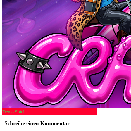
Demo Spiel
Schreibe einen Kommentar