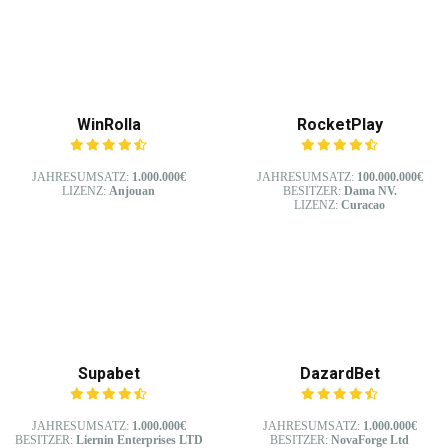
WinRolla
RocketPlay
JAHRESUMSATZ:
1.000.000€
JAHRESUMSATZ:
100.000.000€
LIZENZ:
Anjouan
BESITZER:
Dama NV.
LIZENZ:
Curacao
Supabet
DazardBet
JAHRESUMSATZ:
1.000.000€
JAHRESUMSATZ:
1.000.000€
BESITZER:
Liernin Enterprises LTD
BESITZER:
NovaForge Ltd