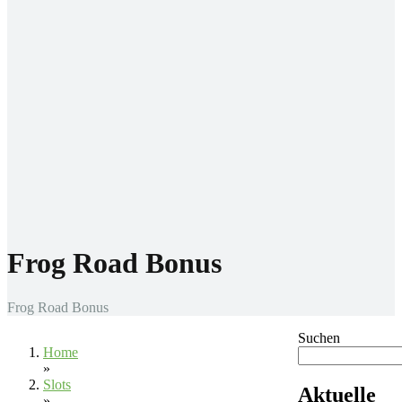
CHF
CAD
BRL
Entwickler
Pragmatic Play
Play’n GO
NetEnt
Nolimit City
Hacksaw
Amatic
BGaming
BigTimeGaming
Gamomat
Slots
Frog Road Bonus
Frog Road Bonus
Suchen
Home
»
Slots
Aktuelle
»