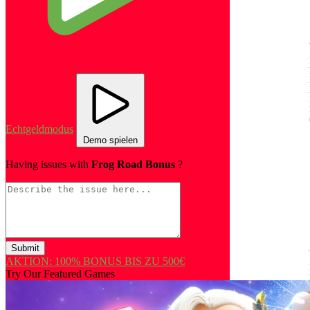
Echtgeldmodus
Demo spielen
Having issues with
Frog Road Bonus
?
Submit
AKTION: 100% BONUS BIS ZU 500€
Try Our Featured Games