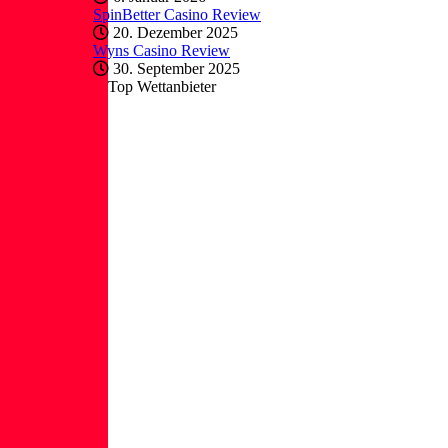
SpinBetter Casino Review
20. Dezember 2025
Wyns Casino Review
30. September 2025
Top Wettanbieter