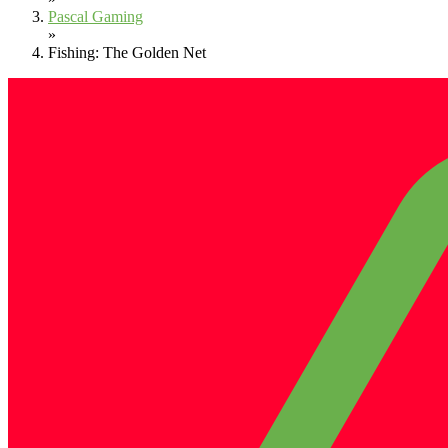
Pascal Gaming
»
Fishing: The Golden Net