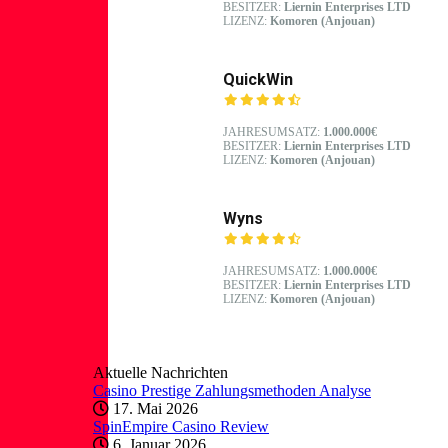
BESITZER:
Liernin Enterprises LTD
LIZENZ:
Komoren (Anjouan)
QuickWin
JAHRESUMSATZ:
1.000.000€
BESITZER:
Liernin Enterprises LTD
LIZENZ:
Komoren (Anjouan)
Wyns
JAHRESUMSATZ:
1.000.000€
BESITZER:
Liernin Enterprises LTD
LIZENZ:
Komoren (Anjouan)
Aktuelle Nachrichten
Casino Prestige Zahlungsmethoden Analyse
17. Mai 2026
SpinEmpire Casino Review
6. Januar 2026