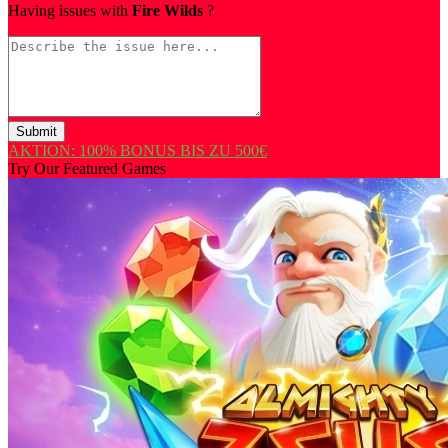
Having issues with
Fire Wilds
?
Submit
AKTION: 100% BONUS BIS ZU 500€
Try Our Featured Games