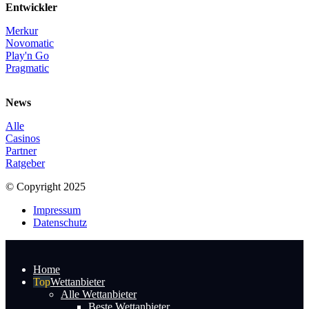
Entwickler
Merkur
Novomatic
Play'n Go
Pragmatic
News
Alle
Casinos
Partner
Ratgeber
© Copyright 2025
Impressum
Datenschutz
Home
Wettanbieter
Alle Wettanbieter
Beste Wettanbieter