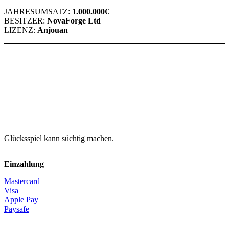
JAHRESUMSATZ:
1.000.000€
BESITZER:
NovaForge Ltd
LIZENZ:
Anjouan
Glücksspiel kann süchtig machen.
Einzahlung
Mastercard
Visa
Apple Pay
Paysafe