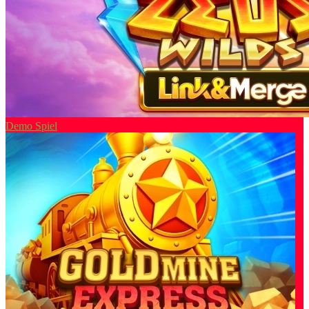
Demo Spiel