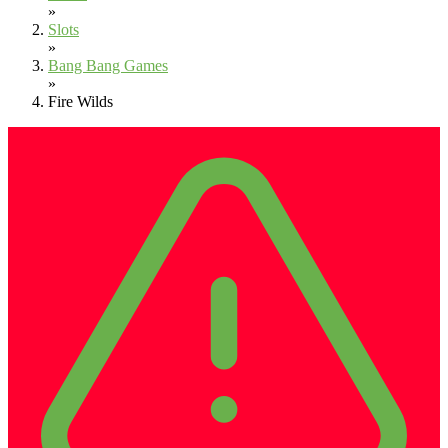
»
Slots
»
Bang Bang Games
»
Fire Wilds