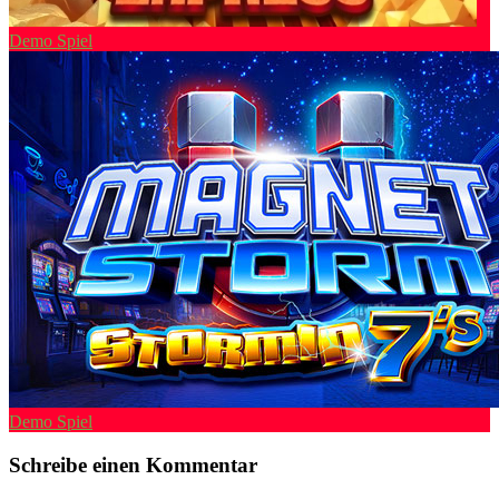
Demo Spiel
Demo Spiel
Schreibe einen Kommentar