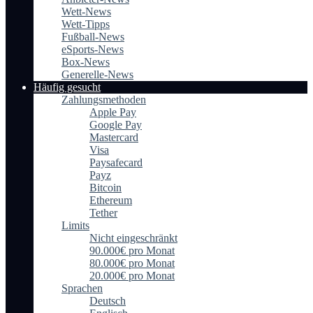
Wett-News
Wett-Tipps
Fußball-News
eSports-News
Box-News
Generelle-News
Häufig gesucht
Zahlungsmethoden
Apple Pay
Google Pay
Mastercard
Visa
Paysafecard
Payz
Bitcoin
Ethereum
Tether
Limits
Nicht eingeschränkt
90.000€ pro Monat
80.000€ pro Monat
20.000€ pro Monat
Sprachen
Deutsch