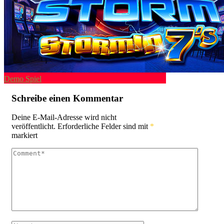
Demo Spiel
Schreibe einen Kommentar
Deine E-Mail-Adresse wird nicht
veröffentlicht.
Erforderliche Felder sind mit
*
markiert