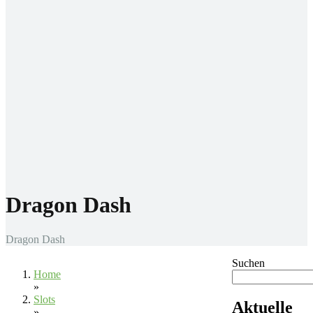
CHF
CAD
BRL
Entwickler
Pragmatic Play
Play’n GO
NetEnt
Nolimit City
Hacksaw
Amatic
BGaming
BigTimeGaming
Gamomat
Slots
Dragon Dash
Dragon Dash
Suchen
Home
»
Slots
Aktuelle
»