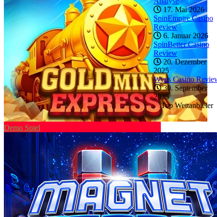
Analyse
17. Mai 2026
SpinEmpire Casino
Review
6. Januar 2026
SpinBetter Casino
Review
20. Dezember
2025
Wyns Casino Revie
30. September
2025
Top Wettanbieter
Demo Spiel