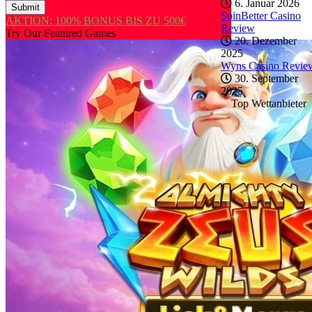
6. Januar 2026
Submit
SpinBetter Casino
AKTION: 100% BONUS BIS ZU 500€
Review
Try Our Featured Games
20. Dezember
2025
Wyns Casino Revie
30. September
2025
Top Wettanbieter