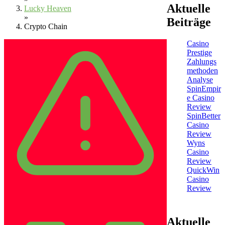
Aktuelle
Lucky Heaven
»
Beiträge
Crypto Chain
Casino
Prestige
Zahlungs
methoden
Analyse
SpinEmpir
e Casino
Review
SpinBetter
Casino
Review
Wyns
Casino
Review
QuickWin
Casino
Review
Aktuelle