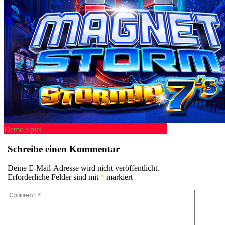
Demo Spiel
Schreibe einen Kommentar
Deine E-Mail-Adresse wird nicht veröffentlicht.
Erforderliche Felder sind mit
*
markiert