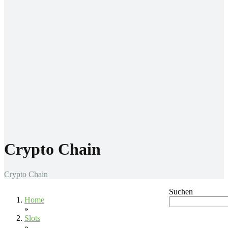
CHF
CAD
BRL
Entwickler
Pragmatic Play
Play’n GO
NetEnt
Nolimit City
Hacksaw
Amatic
BGaming
BigTimeGaming
Gamomat
Slots
Crypto Chain
Crypto Chain
Suchen
Home
»
Slots
»