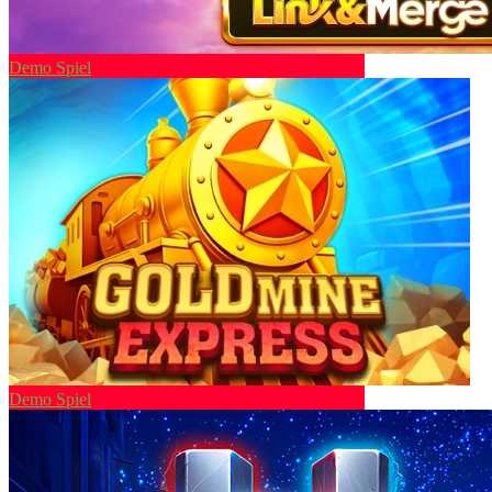
Demo Spiel
Demo Spiel