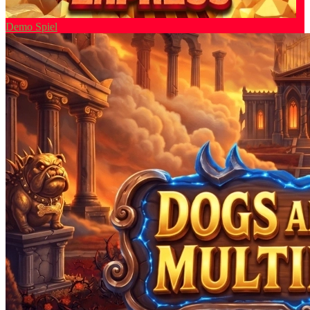
Demo Spiel