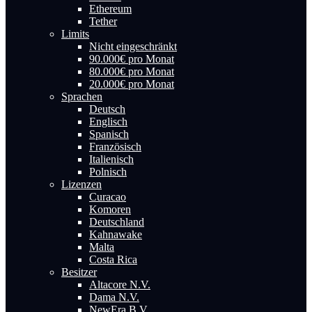
Ethereum
Tether
Limits
Nicht eingeschränkt
90.000€ pro Monat
80.000€ pro Monat
20.000€ pro Monat
Sprachen
Deutsch
Englisch
Spanisch
Französisch
Italienisch
Polnisch
Lizenzen
Curacao
Komoren
Deutschland
Kahnawake
Malta
Costa Rica
Besitzer
Altacore N.V.
Dama N.V.
NewEra B.V.