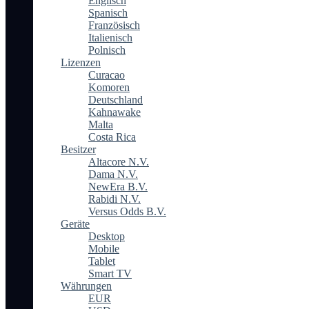
Englisch
Spanisch
Französisch
Italienisch
Polnisch
Lizenzen
Curacao
Komoren
Deutschland
Kahnawake
Malta
Costa Rica
Besitzer
Altacore N.V.
Dama N.V.
NewEra B.V.
Rabidi N.V.
Versus Odds B.V.
Geräte
Desktop
Mobile
Tablet
Smart TV
Währungen
EUR