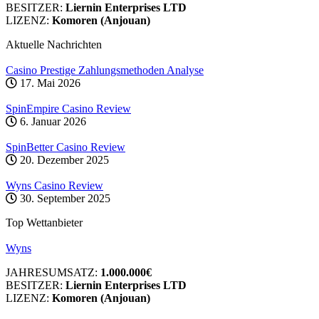
BESITZER:
Liernin Enterprises LTD
LIZENZ:
Komoren (Anjouan)
Aktuelle Nachrichten
Casino Prestige Zahlungsmethoden Analyse
17. Mai 2026
SpinEmpire Casino Review
6. Januar 2026
SpinBetter Casino Review
20. Dezember 2025
Wyns Casino Review
30. September 2025
Top Wettanbieter
Wyns
JAHRESUMSATZ:
1.000.000€
BESITZER:
Liernin Enterprises LTD
LIZENZ:
Komoren (Anjouan)