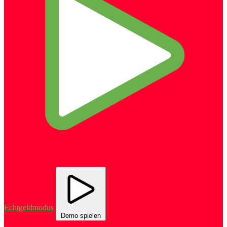
Echtgeldmodus
Demo spielen