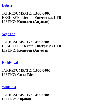
Betista
JAHRESUMSATZ:
1.000.000€
BESITZER:
Liernin Enterprises LTD
LIZENZ:
Komoren (Anjouan)
Vegasino
JAHRESUMSATZ:
1.000.000€
BESITZER:
Liernin Enterprises LTD
LIZENZ:
Komoren (Anjouan)
RichRoyal
JAHRESUMSATZ:
1.000.000€
LIZENZ:
Costa Rica
WinRolla
JAHRESUMSATZ:
1.000.000€
LIZENZ:
Anjouan