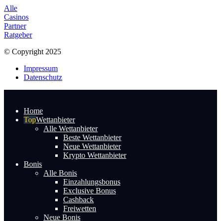
Alle
Casinos
Partner
Ratgeber
© Copyright 2025
Impressum
Datenschutz
Home
Wettanbieter
Alle Wettanbieter
Beste Wettanbieter
Neue Wettanbieter
Krypto Wettanbieter
Bonis
Alle Bonis
Einzahlungsbonus
Exclusive Bonus
Cashback
Freiwetten
Neue Bonis