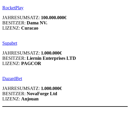
RocketPlay
JAHRESUMSATZ:
100.000.000€
BESITZER:
Dama NV.
LIZENZ:
Curacao
Supabet
JAHRESUMSATZ:
1.000.000€
BESITZER:
Liernin Enterprises LTD
LIZENZ:
PAGCOR
DazardBet
JAHRESUMSATZ:
1.000.000€
BESITZER:
NovaForge Ltd
LIZENZ:
Anjouan