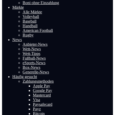
Boni ohne Einzahlung
Märkte
Alle Märkte
Volleyball
Baseball
Handball
American Football
Rugby
News
Anbieter-News
Wett-News
Wett-Tipps
Fußball-News
eSports-News
Box-News
Generelle-News
Häufig gesucht
Zahlungsmethoden
Apple Pay
Google Pay
Mastercard
Visa
Paysafecard
Payz
Bitcoin