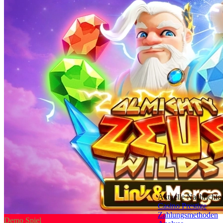
Aktuelle Nachrichte
Casino Prestige
Zahlungsmethoden
Demo Spiel