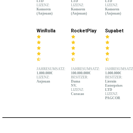
LTD
LTD
LTD
LIZENZ:
LIZENZ:
LIZENZ:
Komoren
Komoren
Komoren
(Anjouan)
(Anjouan)
(Anjouan)
WinRolla
RocketPlay
Supabet
JAHRESUMSATZ:
JAHRESUMSATZ:
JAHRESUMSATZ
1.000.000€
100.000.000€
1.000.000€
LIZENZ:
BESITZER:
BESITZER:
Anjouan
Dama
Liernin
NV.
Enterprises
LIZENZ:
LTD
Curacao
LIZENZ:
PAGCOR