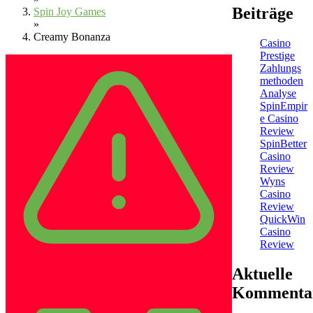
Beiträge
Spin Joy Games
»
Creamy Bonanza
Casino
Prestige
Zahlungs
methoden
Analyse
SpinEmpir
e Casino
Review
SpinBetter
Casino
Review
Wyns
Casino
Review
QuickWin
Casino
Review
Aktuelle
Kommenta