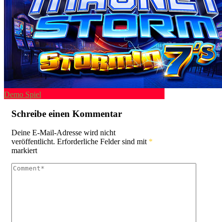
Demo Spiel
Schreibe einen Kommentar
Deine E-Mail-Adresse wird nicht
veröffentlicht.
Erforderliche Felder sind mit
*
markiert