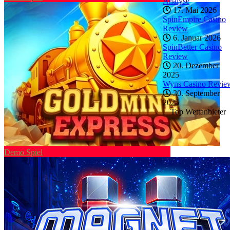
Analyse
17. Mai 2026
SpinEmpire Casino
Review
6. Januar 2026
SpinBetter Casino
Review
20. Dezember
2025
Wyns Casino Revie
30. September
2025
Top Wettanbieter
Demo Spiel