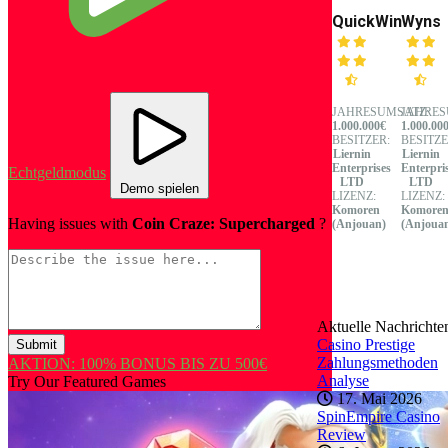
QuickWin
Wyns
JAHRESUMSATZ:
JAHRES
1.000.000€
1.000.00
BESITZER:
BESITZE
Liernin
Liernin
Enterprises
Enterpri
Echtgeldmodus
LTD
LTD
Demo spielen
LIZENZ:
LIZENZ:
Komoren
Komore
Having issues with
Coin Craze: Supercharged
?
(Anjouan)
(Anjoua
Aktuelle Nachrichte
Casino Prestige
Submit
Zahlungsmethoden
AKTION: 100% BONUS BIS ZU 500€
Analyse
Try Our Featured Games
17. Mai 2026
SpinEmpire Casino
Review