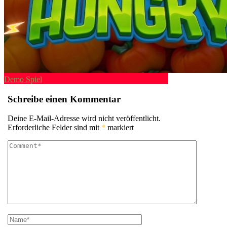
Demo Spiel
Schreibe einen Kommentar
Deine E-Mail-Adresse wird nicht veröffentlicht.
Erforderliche Felder sind mit
*
markiert