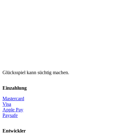
Glücksspiel kann süchtig machen.
Einzahlung
Mastercard
Visa
Apple Pay
Paysafe
Entwickler