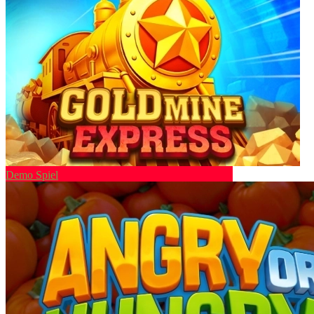
Demo Spiel