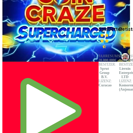
SpinBetter
Betist
JAHRESUMSATZ:
JAHRES
20.000.000€
1.000.00
BESITZER:
BESITZE
Sprut
Liernin
Group
Enterpri
B.V.
LTD
LIZENZ:
LIZENZ:
Curacao
Komore
(Anjoua