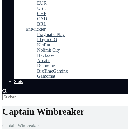
EUR
USD
CHF
CAD
BRL
Entwickler
Pragmatic Play
Play’n GO
NetEnt
Nolimit City
Hacksaw
Amatic
BGaming
BigTimeGaming
Gamomat
Slots
Captain Winbreaker
Captain Winbreaker