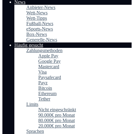
News
Anbieter-News
Wett-News
Wett-Tipps
Fußball-News
eSports-News
Box-News
Generelle-News
Häufig gesucht
Zahlungsmethoden
Apple Pay
Google Pay
Mastercard
Visa
Paysafecard
Payz
Bitcoin
Ethereum
Tether
Limits
Nicht eingeschränkt
90.000€ pro Monat
80.000€ pro Monat
20.000€ pro Monat
Sprachen