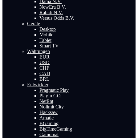
Dama N.V.
NewEra B.V.
Rabidi N.V.
Versus Odds B.V.
Geräte
Desktop
Mobile
Tablet
Smart TV
Währungen
EUR
USD
CHF
CAD
BRL
Entwickler
Pragmatic Play
Play’n GO
NetEnt
Nolimit City
Hacksaw
Amatic
BGaming
BigTimeGaming
Gamomat