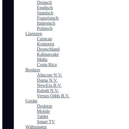
Deutsch
Englisch
Spanisch
Französisch
Italienisch
Polnisch
Lizenzen
Curacao
Komoren
Deutschland
Kahnawake
Malta
Costa Rica
Besitzer
Altacore N.V.
Dama N.V.
NewEra B.V.
Rabidi N.V.
Versus Odds B.V.
Geräte
Desktop
Mobile
Tablet
Smart TV
Währungen