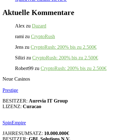
Aktuelle Kommentare
Alex
zu
Dazard
rami
zu
CryptoRush
Jens
zu
CryptoRush: 200% bis zu 2.500€
Silizi
zu
CryptoRush: 200% bis zu 2.500€
Robert99
zu
CryptoRush: 200% bis zu 2.500€
Neue Casinos
Prestige
BESITZER:
Aurevia IT Group
LIZENZ:
Curacao
SpinEmpire
JAHRESUMSATZ:
10.000.000€
BESITZER:
GBL Solutions N.V.