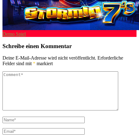
Demo Spiel
Schreibe einen Kommentar
Deine E-Mail-Adresse wird nicht veröffentlicht.
Erforderliche
Felder sind mit
*
markiert