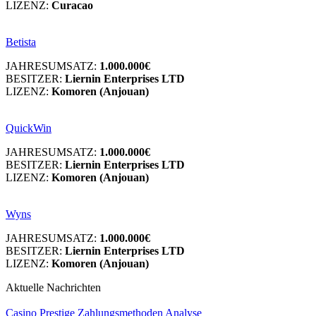
LIZENZ:
Curacao
Betista
JAHRESUMSATZ:
1.000.000€
BESITZER:
Liernin Enterprises LTD
LIZENZ:
Komoren (Anjouan)
QuickWin
JAHRESUMSATZ:
1.000.000€
BESITZER:
Liernin Enterprises LTD
LIZENZ:
Komoren (Anjouan)
Wyns
JAHRESUMSATZ:
1.000.000€
BESITZER:
Liernin Enterprises LTD
LIZENZ:
Komoren (Anjouan)
Aktuelle Nachrichten
Casino Prestige Zahlungsmethoden Analyse