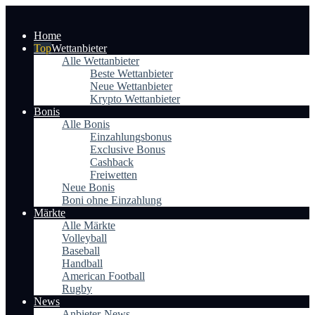
Home
Wettanbieter
Alle Wettanbieter
Beste Wettanbieter
Neue Wettanbieter
Krypto Wettanbieter
Bonis
Alle Bonis
Einzahlungsbonus
Exclusive Bonus
Cashback
Freiwetten
Neue Bonis
Boni ohne Einzahlung
Märkte
Alle Märkte
Volleyball
Baseball
Handball
American Football
Rugby
News
Anbieter-News