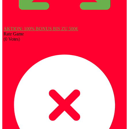
AKTION: 100% BONUS BIS ZU 500€
Rate Game
(
0
Votes)