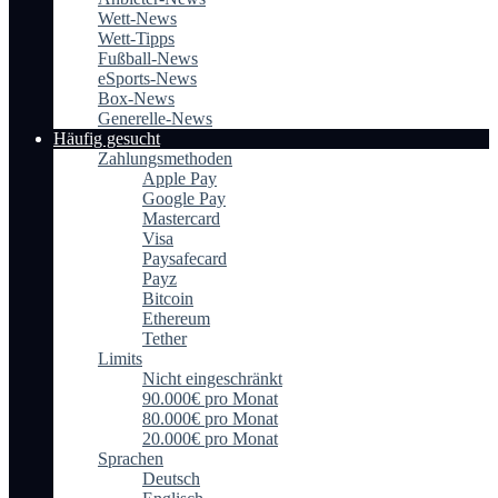
Wett-News
Wett-Tipps
Fußball-News
eSports-News
Box-News
Generelle-News
Häufig gesucht
Zahlungsmethoden
Apple Pay
Google Pay
Mastercard
Visa
Paysafecard
Payz
Bitcoin
Ethereum
Tether
Limits
Nicht eingeschränkt
90.000€ pro Monat
80.000€ pro Monat
20.000€ pro Monat
Sprachen
Deutsch