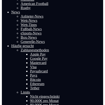
American Football
Rugby
News
Anbieter-News
Wett-News
Wett-Tipps
Fußball-News
eSports-News
Box-News
Generelle-News
Häufig gesucht
Zahlungsmethoden
Apple Pay
Google Pay
Mastercard
Visa
Paysafecard
Payz
Bitcoin
Ethereum
Tether
Limits
Nicht eingeschränkt
90.000€ pro Monat
80.000€ pro Monat