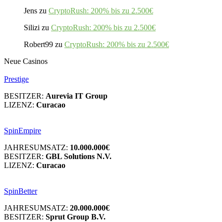
Jens
zu
CryptoRush: 200% bis zu 2.500€
Silizi
zu
CryptoRush: 200% bis zu 2.500€
Robert99
zu
CryptoRush: 200% bis zu 2.500€
Neue Casinos
Prestige
BESITZER:
Aurevia IT Group
LIZENZ:
Curacao
SpinEmpire
JAHRESUMSATZ:
10.000.000€
BESITZER:
GBL Solutions N.V.
LIZENZ:
Curacao
SpinBetter
JAHRESUMSATZ:
20.000.000€
BESITZER:
Sprut Group B.V.