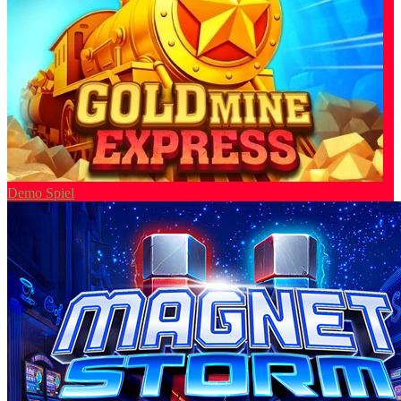
Demo Spiel