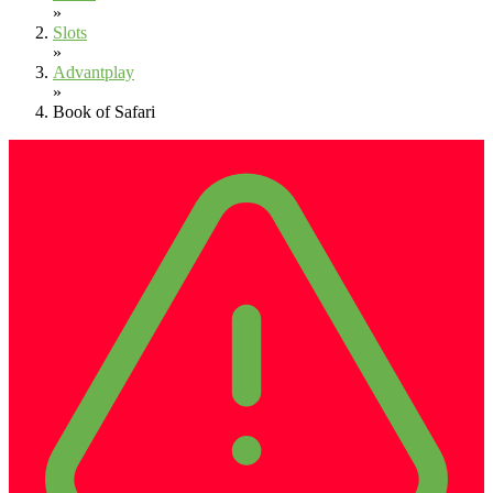
»
Slots
»
Advantplay
»
Book of Safari