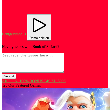
Echtgeldmodus
Demo spielen
Having issues with
Book of Safari
?
Submit
AKTION: 100% BONUS BIS ZU 500€
Try Our Featured Games