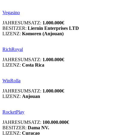
Vegasino
JAHRESUMSATZ:
1.000.000€
BESITZER:
Liernin Enterprises LTD
LIZENZ:
Komoren (Anjouan)
RichRoyal
JAHRESUMSATZ:
1.000.000€
LIZENZ:
Costa Rica
WinRolla
JAHRESUMSATZ:
1.000.000€
LIZENZ:
Anjouan
RocketPlay
JAHRESUMSATZ:
100.000.000€
BESITZER:
Dama NV.
LIZENZ:
Curacao