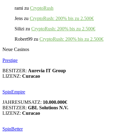
rami
zu
CryptoRush
Jens
zu
CryptoRush: 200% bis zu 2.500€
Silizi
zu
CryptoRush: 200% bis zu 2.500€
Robert99
zu
CryptoRush: 200% bis zu 2.500€
Neue Casinos
Prestige
BESITZER:
Aurevia IT Group
LIZENZ:
Curacao
SpinEmpire
JAHRESUMSATZ:
10.000.000€
BESITZER:
GBL Solutions N.V.
LIZENZ:
Curacao
SpinBetter