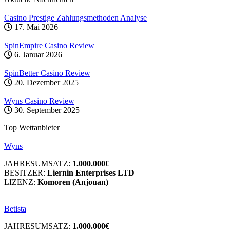
Casino Prestige Zahlungsmethoden Analyse
17. Mai 2026
SpinEmpire Casino Review
6. Januar 2026
SpinBetter Casino Review
20. Dezember 2025
Wyns Casino Review
30. September 2025
Top Wettanbieter
Wyns
JAHRESUMSATZ:
1.000.000€
BESITZER:
Liernin Enterprises LTD
LIZENZ:
Komoren (Anjouan)
Betista
JAHRESUMSATZ:
1.000.000€