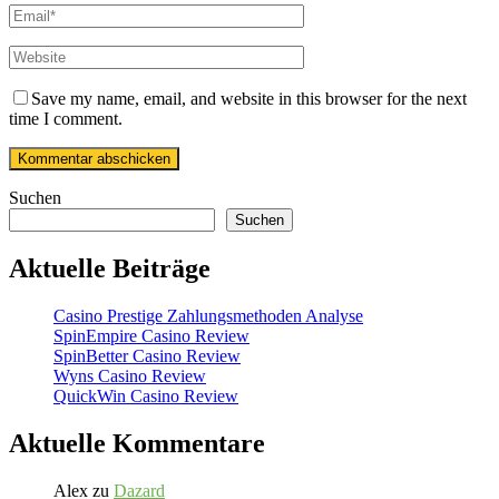
Save my name, email, and website in this browser for the next
time I comment.
Suchen
Suchen
Aktuelle Beiträge
Casino Prestige Zahlungsmethoden Analyse
SpinEmpire Casino Review
SpinBetter Casino Review
Wyns Casino Review
QuickWin Casino Review
Aktuelle Kommentare
Alex
zu
Dazard