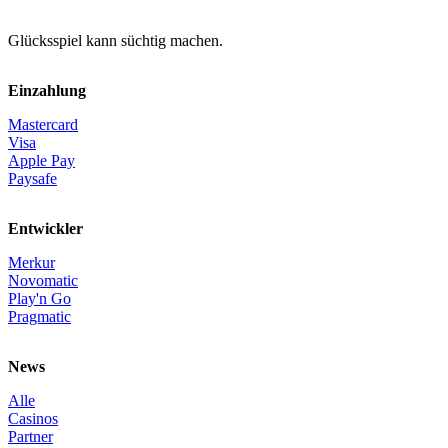
Glücksspiel kann süchtig machen.
Einzahlung
Mastercard
Visa
Apple Pay
Paysafe
Entwickler
Merkur
Novomatic
Play'n Go
Pragmatic
News
Alle
Casinos
Partner