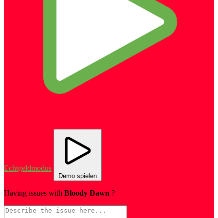
Echtgeldmodus
Demo spielen
Having issues with
Bloody Dawn
?