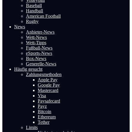
Volleyball
Baseball
Handball
American Football
Rugby
News
Anbieter-News
Wett-News
Wett-Tipps
Fußball-News
eSports-News
Box-News
Generelle-News
Häufig gesucht
Zahlungsmethoden
Apple Pay
Google Pay
Mastercard
Visa
Paysafecard
Payz
Bitcoin
Ethereum
Tether
Limits