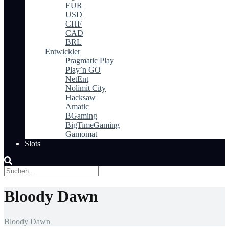
EUR
USD
CHF
CAD
BRL
Entwickler
Pragmatic Play
Play’n GO
NetEnt
Nolimit City
Hacksaw
Amatic
BGaming
BigTimeGaming
Gamomat
Slots
Bloody Dawn
Bloody Dawn