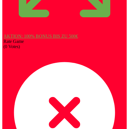
AKTION: 100% BONUS BIS ZU 500€
Rate Game
(
0
Votes)