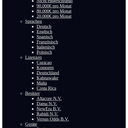
Nicht eingeschränkt
90.000€ pro Monat
80.000€ pro Monat
20.000€ pro Monat
Sprachen
Deutsch
Englisch
Spanisch
Französisch
Italienisch
Polnisch
Lizenzen
Curacao
Komoren
Deutschland
Kahnawake
Malta
Costa Rica
Besitzer
Altacore N.V.
Dama N.V.
NewEra B.V.
Rabidi N.V.
Versus Odds B.V.
Geräte