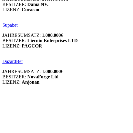
BESITZER:
Dama NV.
LIZENZ:
Curacao
Supabet
JAHRESUMSATZ:
1.000.000€
BESITZER:
Liernin Enterprises LTD
LIZENZ:
PAGCOR
DazardBet
JAHRESUMSATZ:
1.000.000€
BESITZER:
NovaForge Ltd
LIZENZ:
Anjouan