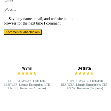
Save my name, email, and website in this
browser for the next time I comment.
Wyns
Betista
JAHRESUMSATZ:
1.000.000€
JAHRESUMSATZ:
1.000.000€
BESITZER:
Liernin Enterprises LTD
BESITZER:
Liernin Enterprises LTD
LIZENZ:
Komoren (Anjouan)
LIZENZ:
Komoren (Anjouan)