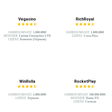
Vegasino
RichRoyal
JAHRESUMSATZ:
1.000.000€
JAHRESUMSATZ:
1.000.000€
BESITZER:
Liernin Enterprises LTD
LIZENZ:
Costa Rica
LIZENZ:
Komoren (Anjouan)
WinRolla
RocketPlay
JAHRESUMSATZ:
1.000.000€
JAHRESUMSATZ:
100.000.000€
LIZENZ:
Anjouan
BESITZER:
Dama NV.
LIZENZ:
Curacao