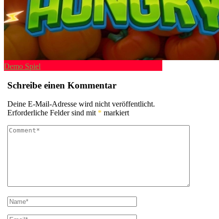
Demo Spiel
Schreibe einen Kommentar
Deine E-Mail-Adresse wird nicht veröffentlicht.
Erforderliche Felder sind mit
*
markiert