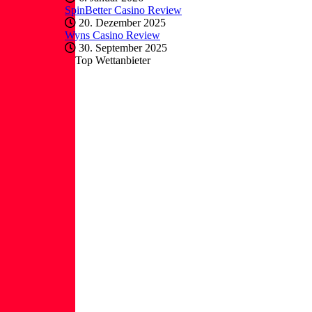
SpinBetter Casino Review
20. Dezember 2025
Wyns Casino Review
30. September 2025
Top Wettanbieter