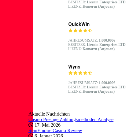
BESITZER:
Liernin Enterprises LTD
LIZENZ:
Komoren (Anjouan)
QuickWin
JAHRESUMSATZ:
1.000.000€
BESITZER:
Liernin Enterprises LTD
LIZENZ:
Komoren (Anjouan)
Wyns
JAHRESUMSATZ:
1.000.000€
BESITZER:
Liernin Enterprises LTD
LIZENZ:
Komoren (Anjouan)
Aktuelle Nachrichten
Casino Prestige Zahlungsmethoden Analyse
17. Mai 2026
SpinEmpire Casino Review
6. Januar 2026