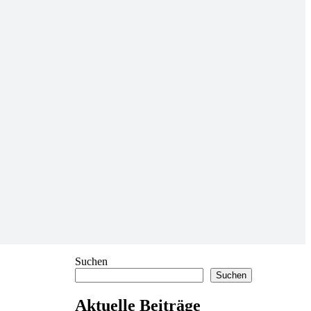
Suchen
Suchen
Aktuelle Beiträge