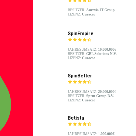
BESITZER:
Aurevia IT Group
LIZENZ:
Curacao
SpinEmpire
JAHRESUMSATZ:
10.000.000€
BESITZER:
GBL Solutions N.V.
LIZENZ:
Curacao
SpinBetter
JAHRESUMSATZ:
20.000.000€
BESITZER:
Sprut Group B.V.
LIZENZ:
Curacao
Betista
JAHRESUMSATZ:
1.000.000€