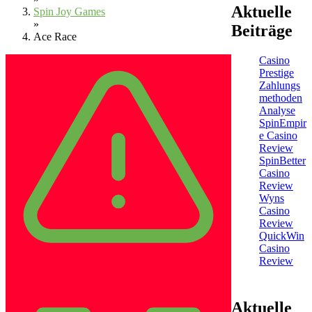
Aktuelle
Spin Joy Games
»
Beiträge
Ace Race
Casino
Prestige
Zahlungs
methoden
Analyse
SpinEmpir
e Casino
Review
SpinBetter
Casino
Review
Wyns
Casino
Review
QuickWin
Casino
Review
Aktuelle