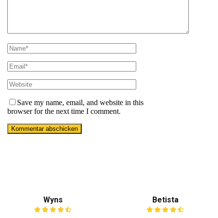
Save my name, email, and website in this
browser for the next time I comment.
Wyns
Betista