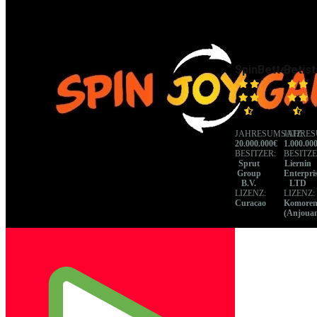
SpinBetter
Betist
JAHRESUMSATZ:
JAHRES
20.000.000€
1.000.00
BESITZER:
BESITZE
Sprut
Liernin
Group
Enterpri
B.V.
LTD
LIZENZ:
LIZENZ:
Curacao
Komore
(Anjoua