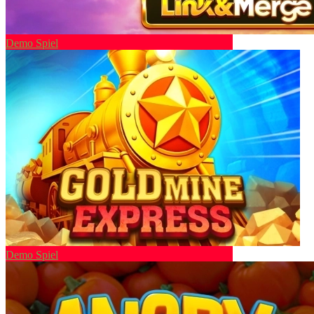
Demo Spiel
Demo Spiel