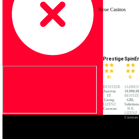
Neue Casinos
Prestige
SpinE
BESITZER:
JAHRES
Aurevia
10.000.0
IT
BESITZE
Group
GBL
LIZENZ:
Solution
Curacao
N.V.
LIZENZ:
Curacao