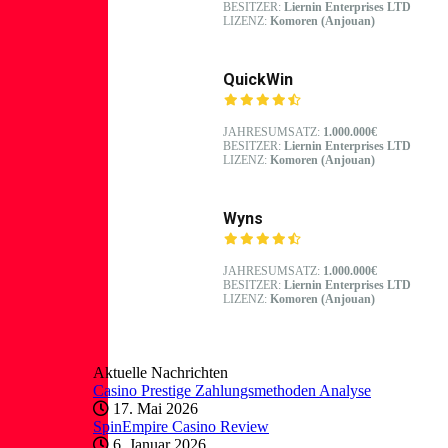
BESITZER:
Liernin Enterprises LTD
LIZENZ:
Komoren (Anjouan)
QuickWin
JAHRESUMSATZ:
1.000.000€
BESITZER:
Liernin Enterprises LTD
LIZENZ:
Komoren (Anjouan)
Wyns
JAHRESUMSATZ:
1.000.000€
BESITZER:
Liernin Enterprises LTD
LIZENZ:
Komoren (Anjouan)
Aktuelle Nachrichten
Casino Prestige Zahlungsmethoden Analyse
17. Mai 2026
SpinEmpire Casino Review
6. Januar 2026