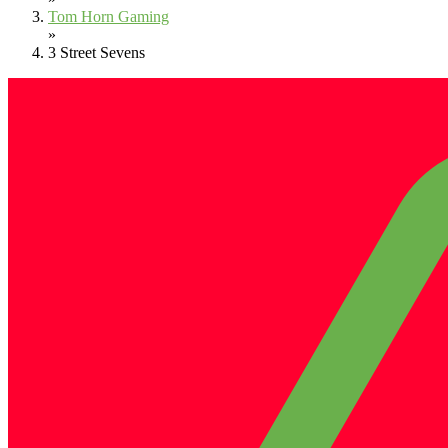
Tom Horn Gaming
»
3 Street Sevens