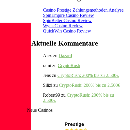
Casino Prestige Zahlungsmethoden Analyse
SpinEmpire Casino Review
SpinBetter Casino Review
Wyns Casino Review
QuickWin Casino Review
Aktuelle Kommentare
Alex
zu
Dazard
rami
zu
CryptoRush
Jens
zu
CryptoRush: 200% bis zu 2.500€
Silizi
zu
CryptoRush: 200% bis zu 2.500€
Robert99
zu
CryptoRush: 200% bis zu
2.500€
Neue Casinos
Prestige