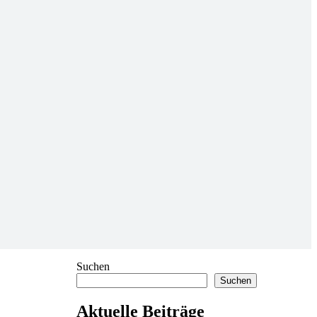
Suchen
Suchen
Aktuelle Beiträge