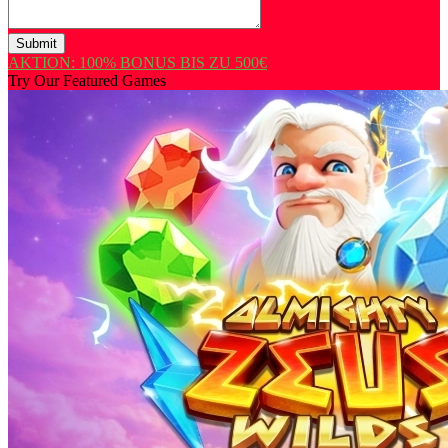
Submit
AKTION: 100% BONUS BIS ZU 500€
Try Our Featured Games