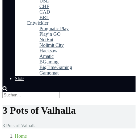
USD
CHF
CAD
BRL
Entwickler
Pragmatic Play
Play’n GO
NetEnt
Nolimit City
Hacksaw
Amatic
BGaming
BigTimeGaming
Gamomat
Slots
3 Pots of Valhalla
3 Pots of Valhalla
Home