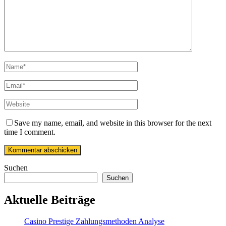
Save my name, email, and website in this browser for the next
time I comment.
Suchen
Suchen
Aktuelle Beiträge
Casino Prestige Zahlungsmethoden Analyse