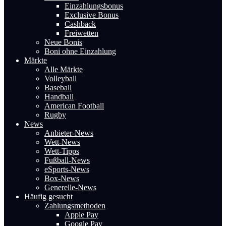
Einzahlungsbonus
Exclusive Bonus
Cashback
Freiwetten
Neue Bonis
Boni ohne Einzahlung
Märkte
Alle Märkte
Volleyball
Baseball
Handball
American Football
Rugby
News
Anbieter-News
Wett-News
Wett-Tipps
Fußball-News
eSports-News
Box-News
Generelle-News
Häufig gesucht
Zahlungsmethoden
Apple Pay
Google Pay