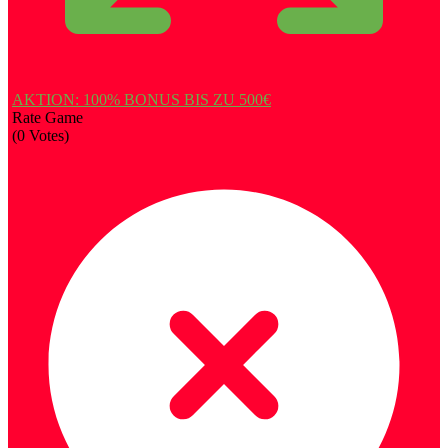
AKTION: 100% BONUS BIS ZU 500€
Rate Game
(
0
Votes)