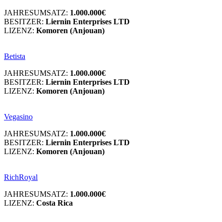
JAHRESUMSATZ:
1.000.000€
BESITZER:
Liernin Enterprises LTD
LIZENZ:
Komoren (Anjouan)
Betista
JAHRESUMSATZ:
1.000.000€
BESITZER:
Liernin Enterprises LTD
LIZENZ:
Komoren (Anjouan)
Vegasino
JAHRESUMSATZ:
1.000.000€
BESITZER:
Liernin Enterprises LTD
LIZENZ:
Komoren (Anjouan)
RichRoyal
JAHRESUMSATZ:
1.000.000€
LIZENZ:
Costa Rica