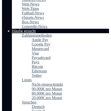
Wett-News
Wett-Tipps
Fußball-News
eSports-News
Box-News
Generelle-News
Häufig gesucht
Zahlungsmethoden
Apple Pay
Google Pay
Mastercard
Visa
Paysafecard
Payz
Bitcoin
Ethereum
Tether
Limits
Nicht eingeschränkt
90.000€ pro Monat
80.000€ pro Monat
20.000€ pro Monat
Sprachen
Deutsch