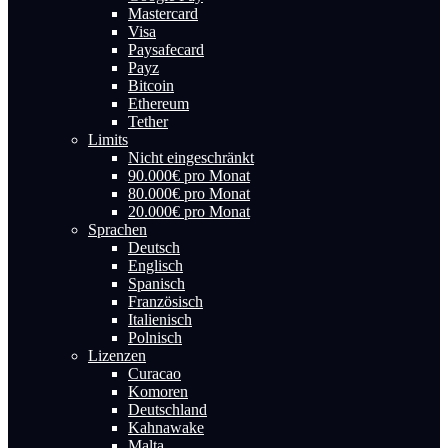
Mastercard
Visa
Paysafecard
Payz
Bitcoin
Ethereum
Tether
Limits
Nicht eingeschränkt
90.000€ pro Monat
80.000€ pro Monat
20.000€ pro Monat
Sprachen
Deutsch
Englisch
Spanisch
Französisch
Italienisch
Polnisch
Lizenzen
Curacao
Komoren
Deutschland
Kahnawake
Malta