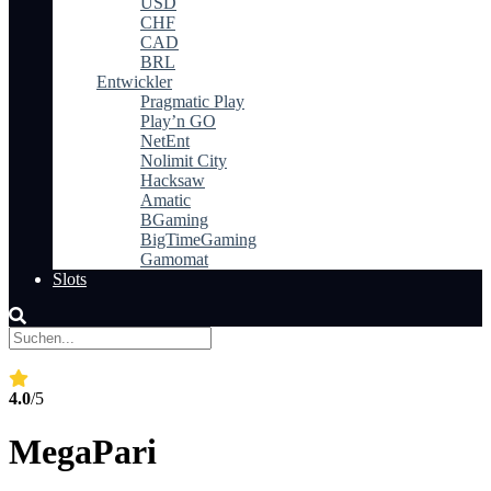
USD
CHF
CAD
BRL
Entwickler
Pragmatic Play
Play’n GO
NetEnt
Nolimit City
Hacksaw
Amatic
BGaming
BigTimeGaming
Gamomat
Slots
4.0
/5
MegaPari