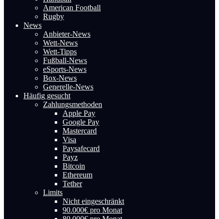
American Football
Rugby
News
Anbieter-News
Wett-News
Wett-Tipps
Fußball-News
eSports-News
Box-News
Generelle-News
Häufig gesucht
Zahlungsmethoden
Apple Pay
Google Pay
Mastercard
Visa
Paysafecard
Payz
Bitcoin
Ethereum
Tether
Limits
Nicht eingeschränkt
90.000€ pro Monat
80.000€ pro Monat