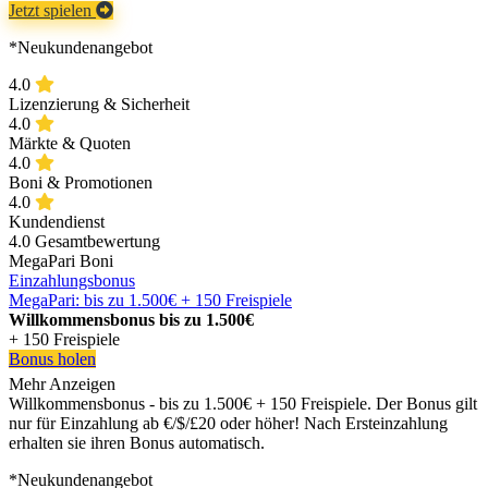
Jetzt spielen
*Neukundenangebot
4.0
Lizenzierung & Sicherheit
4.0
Märkte & Quoten
4.0
Boni & Promotionen
4.0
Kundendienst
4.0
Gesamtbewertung
MegaPari Boni
Einzahlungsbonus
MegaPari: bis zu 1.500€ + 150 Freispiele
Willkommensbonus bis zu 1.500€
+ 150 Freispiele
Bonus holen
Mehr Anzeigen
Willkommensbonus - bis zu 1.500€ + 150 Freispiele. Der Bonus gilt
nur für Einzahlung ab €/$/£20 oder höher! Nach Ersteinzahlung
erhalten sie ihren Bonus automatisch.
*Neukundenangebot