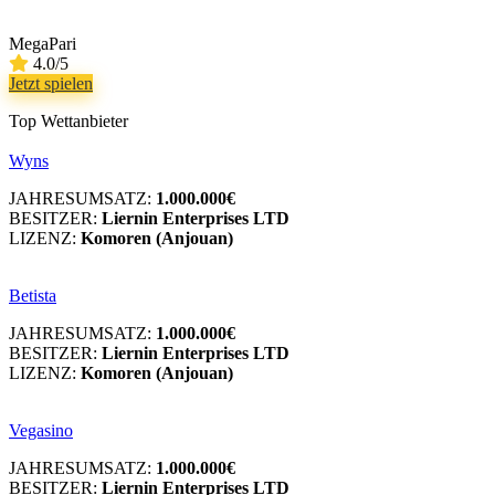
MegaPari
4.0/5
Jetzt spielen
Top Wettanbieter
Wyns
JAHRESUMSATZ:
1.000.000€
BESITZER:
Liernin Enterprises LTD
LIZENZ:
Komoren (Anjouan)
Betista
JAHRESUMSATZ:
1.000.000€
BESITZER:
Liernin Enterprises LTD
LIZENZ:
Komoren (Anjouan)
Vegasino
JAHRESUMSATZ:
1.000.000€
BESITZER:
Liernin Enterprises LTD