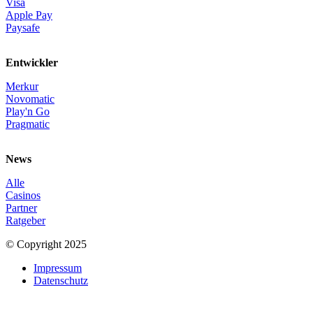
Visa
Apple Pay
Paysafe
Entwickler
Merkur
Novomatic
Play'n Go
Pragmatic
News
Alle
Casinos
Partner
Ratgeber
© Copyright 2025
Impressum
Datenschutz