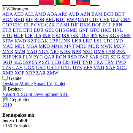
Währungen
ADA
AED
ALL
AMD
AOA
ARS
AUD
AZN
BAM
BCH
BDT
BGN
BHD
BIF
BOB
BRL
BTC
BWP
CAD
CDF
CHF
CLP
CNY
COP
CRC
CUP
CVE
CZK
DASH
DJF
DKK
DOP
EGP
ERN
ETB
ETC
ETH
EUR
GEL
GHS
GMD
GNF
GTQ
HKD
HNL
HTG
HUF
IDR
ILS
INR
IQD
IRR
ISK
JOD
JPY
KES
KGS
KMF
KRW
KWD
KZT
LAK
LBP
LINK
LKR
LRD
LSL
LTC
LYD
MAD
MDL
MGA
MKD
MMK
MNT
MRU
MUR
MWK
MXN
MYR
MZN
NAD
NGN
NIO
NOK
NPR
NZD
OMR
PAB
PEN
PHP
PKR
PLN
PYG
QAR
RON
RSD
RWF
SAR
SCR
SDG
SEK
SGD
SLE
SSP
SYP
SZL
THB
TJS
TMT
TND
TRX
TRY
TWD
TZS
UAH
UGX
USD
USDT
UYU
UZS
VES
VND
XAF
XDG
XMR
XOF
XRP
ZAR
ZMW
Geräte
Desktop
Mobile
Smart TV
Tablet
Besitzer
Vdsoft & Script Development SRL
Gegründet
2019
Bonuspaket mit
bis zu 1.500€
+150 Freispiele