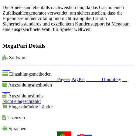
Die Spiele sind ebenfalls nachweislich fair, da das Casino einen
Zufallszahlengenerator verwendet, um sicherzustellen, dass die
Ergebnisse immer zufällig und nicht manipuliert sind.n
Sicherheitsstandards und exzellentem Kundensupport ist Megapari
eine ausgezeichnete Wahl für Spieler weltweit.
MegaPari Details
Software
Einzahlungsmethoden
Payeer
PayPal
UnionPay
Auszahlungsmethoden
Auszahlungslimits
Nicht eingeschränkt
Eingeschränkte Länder
Lizenzen
Sprachen