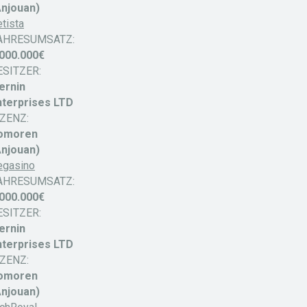
Anjouan)
tista
AHRESUMSATZ:
.000.000€
ESITZER:
ernin
nterprises LTD
IZENZ:
omoren
Anjouan)
egasino
AHRESUMSATZ:
.000.000€
ESITZER:
ernin
nterprises LTD
IZENZ:
omoren
Anjouan)