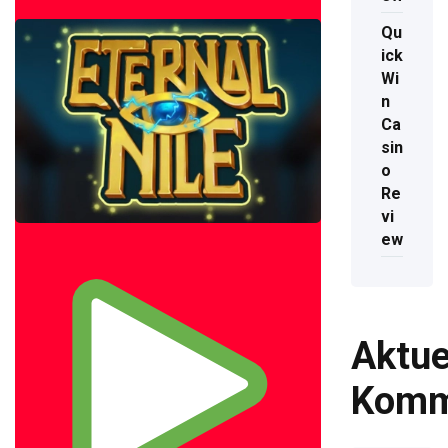
Qu
ick
Wi
n
Ca
sin
o
Re
vi
ew
Aktue
Komm