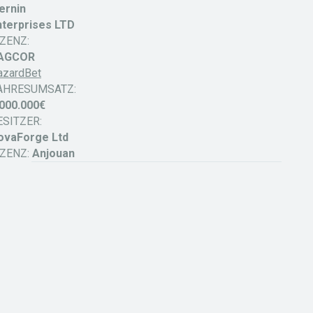
ernin
nterprises LTD
IZENZ:
AGCOR
azardBet
AHRESUMSATZ:
.000.000€
ESITZER:
ovaForge Ltd
IZENZ:
Anjouan