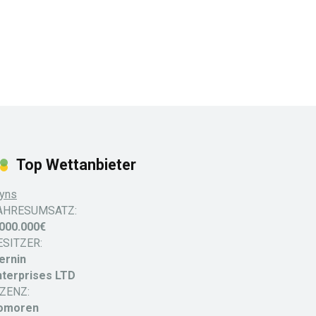
Top Wettanbieter
yns
AHRESUMSATZ:
.000.000€
ESITZER:
ernin
nterprises LTD
IZENZ:
omoren