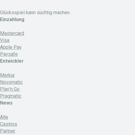
Glücksspiel kann süchtig machen.
Einzahlung
Mastercard
Visa
Apple Pay
Paysafe
Entwickler
Merkur
Novomatic
Play'n Go
Pragmatic
News
Alle
Casinos
Partner