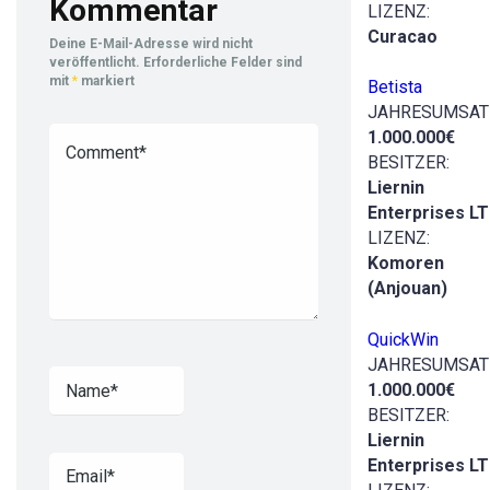
Kommentar
LIZENZ:
Curacao
Deine E-Mail-Adresse wird nicht
veröffentlicht.
Erforderliche Felder sind
mit
*
markiert
Betista
JAHRESUMSAT
1.000.000€
BESITZER:
Liernin
Enterprises L
LIZENZ:
Komoren
(Anjouan)
QuickWin
JAHRESUMSAT
1.000.000€
BESITZER:
Liernin
Enterprises L